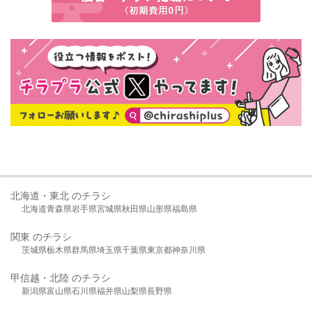
北海道・東北 のチラシ
北海道
青森県
岩手県
宮城県
秋田県
山形県
福島県
関東 のチラシ
茨城県
栃木県
群馬県
埼玉県
千葉県
東京都
神奈川県
甲信越・北陸 のチラシ
新潟県
富山県
石川県
福井県
山梨県
長野県