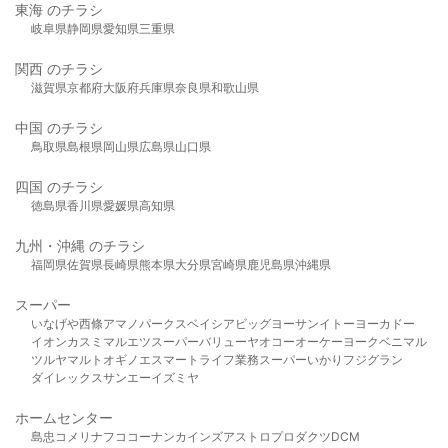
東海 のチラシ
岐阜県
静岡県
愛知県
三重県
関西 のチラシ
滋賀県
京都府
大阪府
兵庫県
奈良県
和歌山県
中国 のチラシ
鳥取県
島根県
岡山県
広島県
山口県
四国 のチラシ
徳島県
香川県
愛媛県
高知県
九州・沖縄 のチラシ
福岡県
佐賀県
長崎県
熊本県
大分県
宮崎県
鹿児島県
沖縄県
スーパー
いなげや
西條
アマノパークス
ベイシア
ビッグヨーサン
イトーヨーカドー
イオン
カスミ
マルエツ
スーパーバリュー
ヤオコー
オーケー
ヨークベニマル
ツルヤ
マルト
オギノ
エスマート
ライフ
業務スーパー
いかり
フジグラン
ダイレックス
サンエー
イズミヤ
ホームセンター
島忠
コメリ
ナフコ
コーナン
カインズ
アストロプロダクツ
DCM