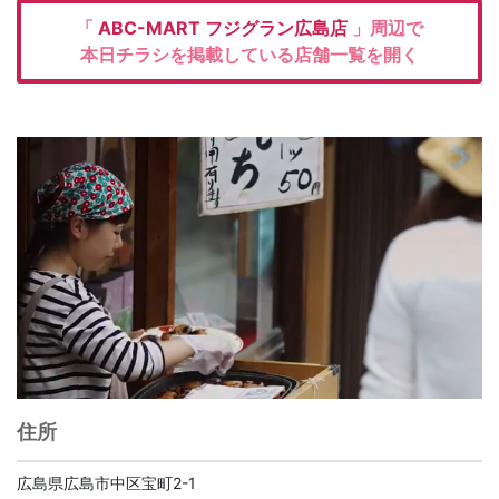
「
ABC-MART
フジグラン広島店
」周辺で
本日チラシを掲載している店舗一覧を開く
住所
広島県広島市中区宝町2-1