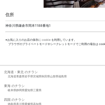
住所
神奈川県鎌倉市岡本1188番地1
※お気に入りのお店の保存に
cookie
を利用しています。
ブラウザのプライベートモードやシークレットモードでご利用の場合は coo
北海道・東北 のチラシ
北海道
青森県
岩手県
宮城県
秋田県
山形県
福島県
東海 のチラシ
岐阜県
静岡県
愛知県
三重県
四国 のチラシ
徳島県
香川県
愛媛県
高知県