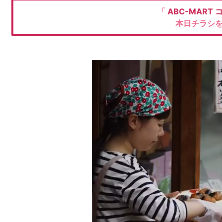
「
ABC-MART
本日チラシ