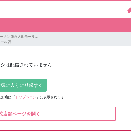
T コーナン鎌倉大船モール店
モール店
ラシは配信されていません
たお店は
「
トップページ
」に表示されます。
式店舗ページを開く