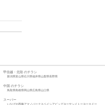
甲信越・北陸 のチラシ
新潟県
富山県
石川県
福井県
山梨県
長野県
中国 のチラシ
鳥取県
島根県
岡山県
広島県
山口県
スーパー
いなげや
西條
アマノパークス
ベイシア
ビッグヨーサン
イトーヨーカドー