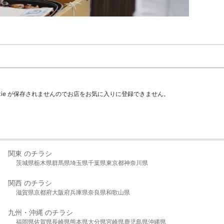
kie が保存されませんのでお店をお気に入りに登録できません。
関東 のチラシ
茨城県
栃木県
群馬県
埼玉県
千葉県
東京都
神奈川県
関西 のチラシ
滋賀県
京都府
大阪府
兵庫県
奈良県
和歌山県
九州・沖縄 のチラシ
福岡県
佐賀県
長崎県
熊本県
大分県
宮崎県
鹿児島県
沖縄県