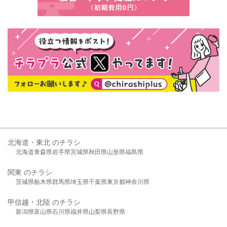
北海道・東北 のチラシ
北海道
青森県
岩手県
宮城県
秋田県
山形県
福島県
関東 のチラシ
茨城県
栃木県
群馬県
埼玉県
千葉県
東京都
神奈川県
甲信越・北陸 のチラシ
新潟県
富山県
石川県
福井県
山梨県
長野県