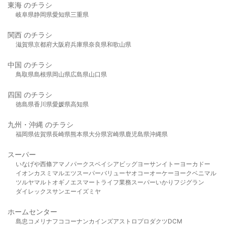
東海 のチラシ
岐阜県
静岡県
愛知県
三重県
関西 のチラシ
滋賀県
京都府
大阪府
兵庫県
奈良県
和歌山県
中国 のチラシ
鳥取県
島根県
岡山県
広島県
山口県
四国 のチラシ
徳島県
香川県
愛媛県
高知県
九州・沖縄 のチラシ
福岡県
佐賀県
長崎県
熊本県
大分県
宮崎県
鹿児島県
沖縄県
スーパー
いなげや
西條
アマノパークス
ベイシア
ビッグヨーサン
イトーヨーカドー
イオン
カスミ
マルエツ
スーパーバリュー
ヤオコー
オーケー
ヨークベニマル
ツルヤ
マルト
オギノ
エスマート
ライフ
業務スーパー
いかり
フジグラン
ダイレックス
サンエー
イズミヤ
ホームセンター
島忠
コメリ
ナフコ
コーナン
カインズ
アストロプロダクツ
DCM