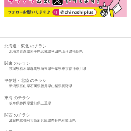
北海道・東北 のチラシ
北海道
青森県
岩手県
宮城県
秋田県
山形県
福島県
関東 のチラシ
茨城県
栃木県
群馬県
埼玉県
千葉県
東京都
神奈川県
甲信越・北陸 のチラシ
新潟県
富山県
石川県
福井県
山梨県
長野県
東海 のチラシ
岐阜県
静岡県
愛知県
三重県
関西 のチラシ
滋賀県
京都府
大阪府
兵庫県
奈良県
和歌山県