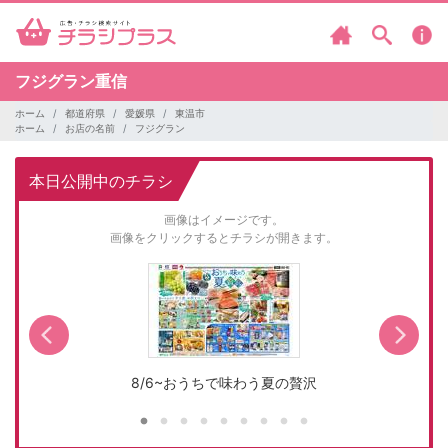
フジグラン重信
ホーム
都道府県
愛媛県
東温市
ホーム
お店の名前
フジグラン
本日公開中のチラシ
画像はイメージです。
画像をクリックするとチラシが開きます。
8/6~おうちで味わう夏の贅沢