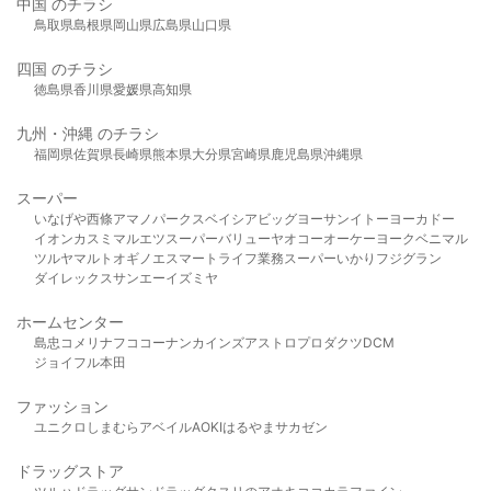
中国 のチラシ
鳥取県
島根県
岡山県
広島県
山口県
四国 のチラシ
徳島県
香川県
愛媛県
高知県
九州・沖縄 のチラシ
福岡県
佐賀県
長崎県
熊本県
大分県
宮崎県
鹿児島県
沖縄県
スーパー
いなげや
西條
アマノパークス
ベイシア
ビッグヨーサン
イトーヨーカドー
イオン
カスミ
マルエツ
スーパーバリュー
ヤオコー
オーケー
ヨークベニマル
ツルヤ
マルト
オギノ
エスマート
ライフ
業務スーパー
いかり
フジグラン
ダイレックス
サンエー
イズミヤ
ホームセンター
島忠
コメリ
ナフコ
コーナン
カインズ
アストロプロダクツ
DCM
ジョイフル本田
ファッション
ユニクロ
しまむら
アベイル
AOKI
はるやま
サカゼン
ドラッグストア