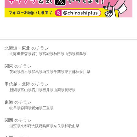
北海道・東北 のチラシ
北海道
青森県
岩手県
宮城県
秋田県
山形県
福島県
関東 のチラシ
茨城県
栃木県
群馬県
埼玉県
千葉県
東京都
神奈川県
甲信越・北陸 のチラシ
新潟県
富山県
石川県
福井県
山梨県
長野県
東海 のチラシ
岐阜県
静岡県
愛知県
三重県
関西 のチラシ
滋賀県
京都府
大阪府
兵庫県
奈良県
和歌山県