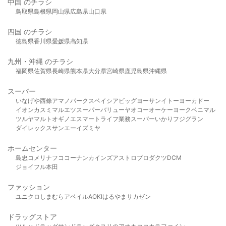
中国 のチラシ
鳥取県
島根県
岡山県
広島県
山口県
四国 のチラシ
徳島県
香川県
愛媛県
高知県
九州・沖縄 のチラシ
福岡県
佐賀県
長崎県
熊本県
大分県
宮崎県
鹿児島県
沖縄県
スーパー
いなげや
西條
アマノパークス
ベイシア
ビッグヨーサン
イトーヨーカドー
イオン
カスミ
マルエツ
スーパーバリュー
ヤオコー
オーケー
ヨークベニマル
ツルヤ
マルト
オギノ
エスマート
ライフ
業務スーパー
いかり
フジグラン
ダイレックス
サンエー
イズミヤ
ホームセンター
島忠
コメリ
ナフコ
コーナン
カインズ
アストロプロダクツ
DCM
ジョイフル本田
ファッション
ユニクロ
しまむら
アベイル
AOKI
はるやま
サカゼン
ドラッグストア