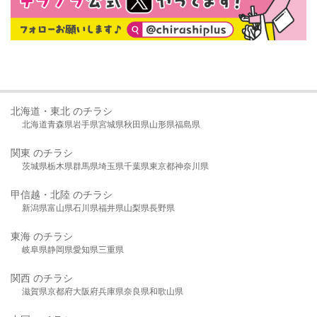
北海道・東北 のチラシ
北海道
青森県
岩手県
宮城県
秋田県
山形県
福島県
関東 のチラシ
茨城県
栃木県
群馬県
埼玉県
千葉県
東京都
神奈川県
甲信越・北陸 のチラシ
新潟県
富山県
石川県
福井県
山梨県
長野県
東海 のチラシ
岐阜県
静岡県
愛知県
三重県
関西 のチラシ
滋賀県
京都府
大阪府
兵庫県
奈良県
和歌山県