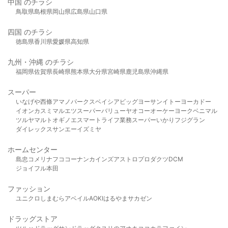
中国 のチラシ
鳥取県
島根県
岡山県
広島県
山口県
四国 のチラシ
徳島県
香川県
愛媛県
高知県
九州・沖縄 のチラシ
福岡県
佐賀県
長崎県
熊本県
大分県
宮崎県
鹿児島県
沖縄県
スーパー
いなげや
西條
アマノパークス
ベイシア
ビッグヨーサン
イトーヨーカドー
イオン
カスミ
マルエツ
スーパーバリュー
ヤオコー
オーケー
ヨークベニマル
ツルヤ
マルト
オギノ
エスマート
ライフ
業務スーパー
いかり
フジグラン
ダイレックス
サンエー
イズミヤ
ホームセンター
島忠
コメリ
ナフコ
コーナン
カインズ
アストロプロダクツ
DCM
ジョイフル本田
ファッション
ユニクロ
しまむら
アベイル
AOKI
はるやま
サカゼン
ドラッグストア