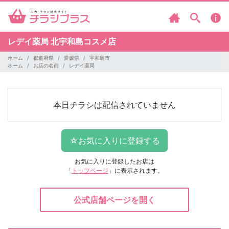
レデイ薬局
北宇和島コスメ店
ホーム
都道府県
愛媛県
宇和島市
ホーム
お店の名前
レデイ薬局
本日チラシは配信されていません
お気に入りに登録したお店は
「
トップページ
」に表示されます。
公式店舗ページを開く