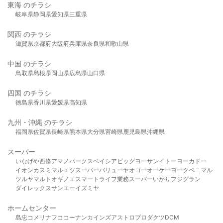
東海 のチラシ
岐阜県
静岡県
愛知県
三重県
関西 のチラシ
滋賀県
京都府
大阪府
兵庫県
奈良県
和歌山県
中国 のチラシ
鳥取県
島根県
岡山県
広島県
山口県
四国 のチラシ
徳島県
香川県
愛媛県
高知県
九州・沖縄 のチラシ
福岡県
佐賀県
長崎県
熊本県
大分県
宮崎県
鹿児島県
沖縄県
スーパー
いなげや
西條
アマノパークス
ベイシア
ビッグヨーサン
イトーヨーカドー
イオン
カスミ
マルエツ
スーパーバリュー
ヤオコー
オーケー
ヨークベニマル
ツルヤ
マルト
オギノ
エスマート
ライフ
業務スーパー
いかり
フジグラン
ダイレックス
サンエー
イズミヤ
ホームセンター
島忠
コメリ
ナフコ
コーナン
カインズ
アストロプロダクツ
DCM