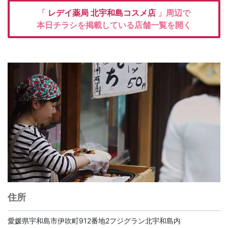
「
レデイ薬局
北宇和島コスメ店
」周辺で
本日チラシを掲載している店舗一覧を開く
住所
愛媛県宇和島市伊吹町912番地2フジグラン北宇和島内