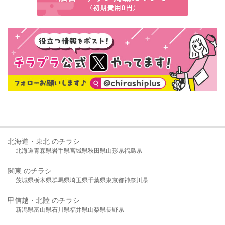
北海道・東北 のチラシ
北海道
青森県
岩手県
宮城県
秋田県
山形県
福島県
関東 のチラシ
茨城県
栃木県
群馬県
埼玉県
千葉県
東京都
神奈川県
甲信越・北陸 のチラシ
新潟県
富山県
石川県
福井県
山梨県
長野県