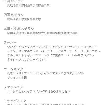
中国 のチラシ
鳥取県
島根県
岡山県
広島県
山口県
四国 のチラシ
徳島県
香川県
愛媛県
高知県
九州・沖縄 のチラシ
福岡県
佐賀県
長崎県
熊本県
大分県
宮崎県
鹿児島県
沖縄県
スーパー
いなげや
西條
アマノパークス
ベイシア
ビッグヨーサン
イトーヨーカドー
イオン
カスミ
マルエツ
スーパーバリュー
ヤオコー
オーケー
ヨークベニマル
ツルヤ
マルト
オギノ
エスマート
ライフ
業務スーパー
いかり
フジグラン
ダイレックス
サンエー
イズミヤ
ホームセンター
島忠
コメリ
ナフコ
コーナン
カインズ
アストロプロダクツ
DCM
ジョイフル本田
ファッション
ユニクロ
しまむら
アベイル
AOKI
はるやま
サカゼン
ドラッグストア