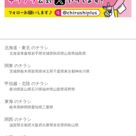
北海道・東北 のチラシ
北海道
青森県
岩手県
宮城県
秋田県
山形県
福島県
関東 のチラシ
茨城県
栃木県
群馬県
埼玉県
千葉県
東京都
神奈川県
甲信越・北陸 のチラシ
新潟県
富山県
石川県
福井県
山梨県
長野県
東海 のチラシ
岐阜県
静岡県
愛知県
三重県
関西 のチラシ
滋賀県
京都府
大阪府
兵庫県
奈良県
和歌山県