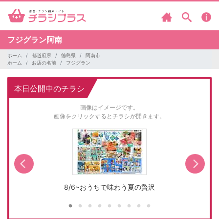
フジグラン阿南
ホーム
都道府県
徳島県
阿南市
ホーム
お店の名前
フジグラン
本日公開中のチラシ
画像はイメージです。
画像をクリックするとチラシが開きます。
8/6~おうちで味わう夏の贅沢