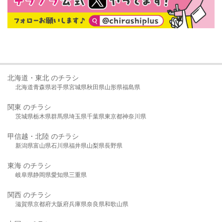
北海道・東北 のチラシ
北海道
青森県
岩手県
宮城県
秋田県
山形県
福島県
関東 のチラシ
茨城県
栃木県
群馬県
埼玉県
千葉県
東京都
神奈川県
甲信越・北陸 のチラシ
新潟県
富山県
石川県
福井県
山梨県
長野県
東海 のチラシ
岐阜県
静岡県
愛知県
三重県
関西 のチラシ
滋賀県
京都府
大阪府
兵庫県
奈良県
和歌山県