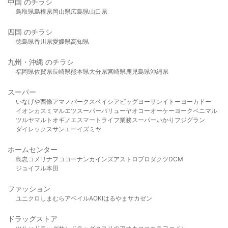
中国 のチラシ
鳥取県
島根県
岡山県
広島県
山口県
四国 のチラシ
徳島県
香川県
愛媛県
高知県
九州・沖縄 のチラシ
福岡県
佐賀県
長崎県
熊本県
大分県
宮崎県
鹿児島県
沖縄県
スーパー
いなげや
西條
アマノパークス
ベイシア
ビッグヨーサン
イトーヨーカドー
イオン
カスミ
マルエツ
スーパーバリュー
ヤオコー
オーケー
ヨークベニマル
ツルヤ
マルト
オギノ
エスマート
ライフ
業務スーパー
いかり
フジグラン
ダイレックス
サンエー
イズミヤ
ホームセンター
島忠
コメリ
ナフコ
コーナン
カインズ
アストロプロダクツ
DCM
ジョイフル本田
ファッション
ユニクロ
しまむら
アベイル
AOKI
はるやま
サカゼン
ドラッグストア