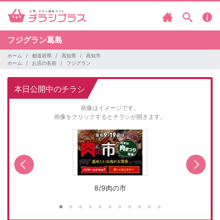
フジグラン葛島
ホーム
都道府県
高知県
高知市
ホーム
お店の名前
フジグラン
本日公開中のチラシ
画像はイメージです。
画像をクリックするとチラシが開きます。
8/9肉の市