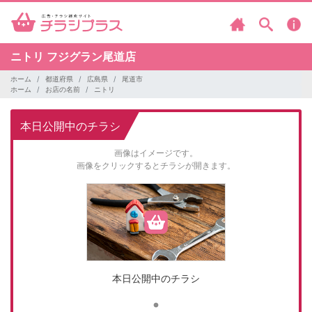
ニトリ
フジグラン尾道店
ホーム
都道府県
広島県
尾道市
ホーム
お店の名前
ニトリ
本日公開中のチラシ
画像はイメージです。
画像をクリックするとチラシが開きます。
本日公開中のチラシ