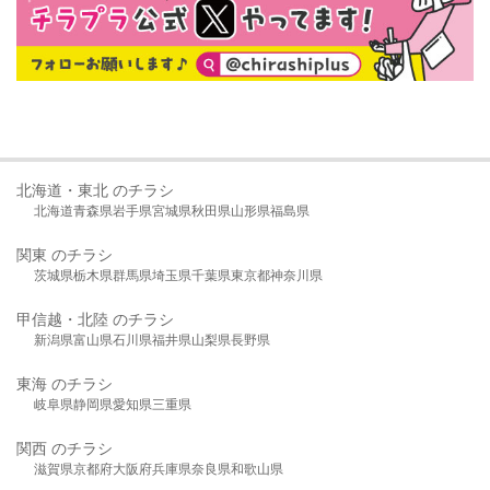
北海道・東北 のチラシ
北海道
青森県
岩手県
宮城県
秋田県
山形県
福島県
関東 のチラシ
茨城県
栃木県
群馬県
埼玉県
千葉県
東京都
神奈川県
甲信越・北陸 のチラシ
新潟県
富山県
石川県
福井県
山梨県
長野県
東海 のチラシ
岐阜県
静岡県
愛知県
三重県
関西 のチラシ
滋賀県
京都府
大阪府
兵庫県
奈良県
和歌山県