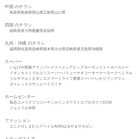
中国 のチラシ
鳥取県
島根県
岡山県
広島県
山口県
四国 のチラシ
徳島県
香川県
愛媛県
高知県
九州・沖縄 のチラシ
福岡県
佐賀県
長崎県
熊本県
大分県
宮崎県
鹿児島県
沖縄県
スーパー
いなげや
西條
アマノパークス
ベイシア
ビッグヨーサン
イトーヨーカドー
イオン
カスミ
マルエツ
スーパーバリュー
ヤオコー
オーケー
ヨークベニマル
ツルヤ
マルト
オギノ
エスマート
ライフ
業務スーパー
いかり
フジグラン
ダイレックス
サンエー
イズミヤ
ホームセンター
島忠
コメリ
ナフコ
コーナン
カインズ
アストロプロダクツ
DCM
ジョイフル本田
ファッション
ユニクロ
しまむら
アベイル
AOKI
はるやま
サカゼン
ドラッグストア