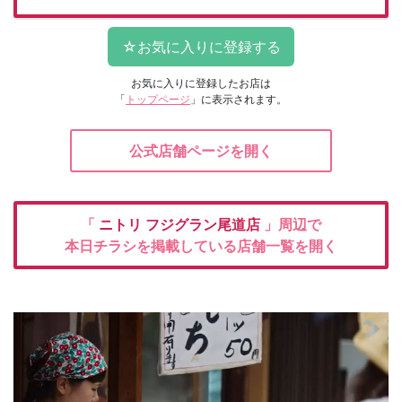
お気に入りに登録したお店は
「
トップページ
」に表示されます。
公式店舗ページを開く
「
ニトリ
フジグラン尾道店
」周辺で
本日チラシを掲載している店舗一覧を開く