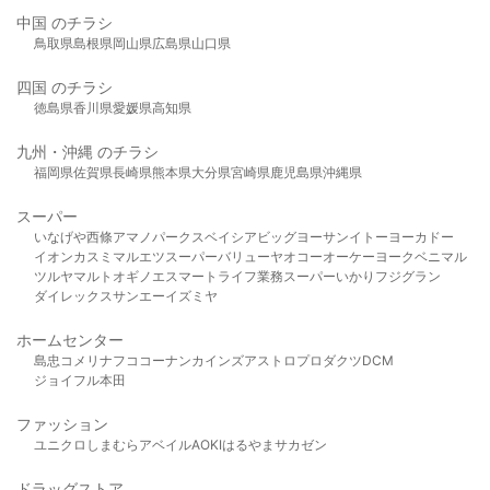
中国 のチラシ
鳥取県
島根県
岡山県
広島県
山口県
四国 のチラシ
徳島県
香川県
愛媛県
高知県
九州・沖縄 のチラシ
福岡県
佐賀県
長崎県
熊本県
大分県
宮崎県
鹿児島県
沖縄県
スーパー
いなげや
西條
アマノパークス
ベイシア
ビッグヨーサン
イトーヨーカドー
イオン
カスミ
マルエツ
スーパーバリュー
ヤオコー
オーケー
ヨークベニマル
ツルヤ
マルト
オギノ
エスマート
ライフ
業務スーパー
いかり
フジグラン
ダイレックス
サンエー
イズミヤ
ホームセンター
島忠
コメリ
ナフコ
コーナン
カインズ
アストロプロダクツ
DCM
ジョイフル本田
ファッション
ユニクロ
しまむら
アベイル
AOKI
はるやま
サカゼン
ドラッグストア