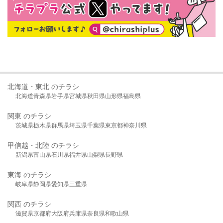
北海道・東北 のチラシ
北海道
青森県
岩手県
宮城県
秋田県
山形県
福島県
関東 のチラシ
茨城県
栃木県
群馬県
埼玉県
千葉県
東京都
神奈川県
甲信越・北陸 のチラシ
新潟県
富山県
石川県
福井県
山梨県
長野県
東海 のチラシ
岐阜県
静岡県
愛知県
三重県
関西 のチラシ
滋賀県
京都府
大阪府
兵庫県
奈良県
和歌山県