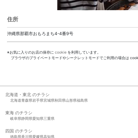
住所
沖縄県那覇市おもろまち4-4番9号
※お気に入りのお店の保存に
cookie
を利用しています。
ブラウザのプライベートモードやシークレットモードでご利用の場合は coo
北海道・東北 のチラシ
北海道
青森県
岩手県
宮城県
秋田県
山形県
福島県
東海 のチラシ
岐阜県
静岡県
愛知県
三重県
四国 のチラシ
徳島県
香川県
愛媛県
高知県