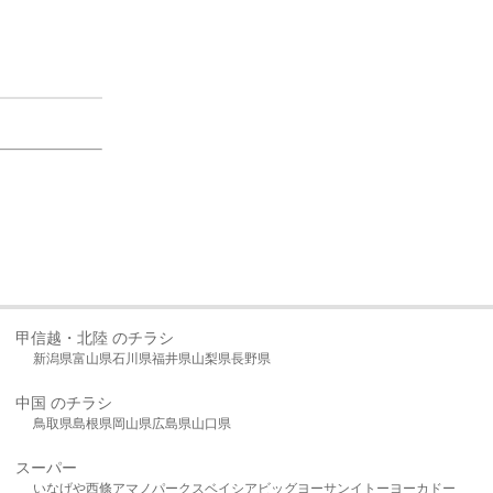
甲信越・北陸 のチラシ
新潟県
富山県
石川県
福井県
山梨県
長野県
中国 のチラシ
鳥取県
島根県
岡山県
広島県
山口県
スーパー
いなげや
西條
アマノパークス
ベイシア
ビッグヨーサン
イトーヨーカドー