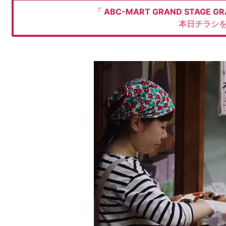
「
ABC-MART GRAND STAGE
G
本日チラシ