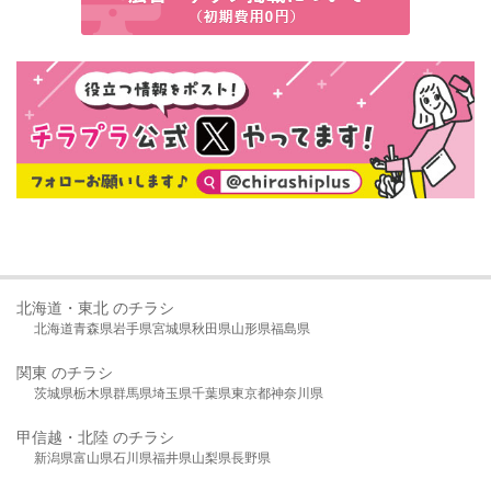
北海道・東北 のチラシ
北海道
青森県
岩手県
宮城県
秋田県
山形県
福島県
関東 のチラシ
茨城県
栃木県
群馬県
埼玉県
千葉県
東京都
神奈川県
甲信越・北陸 のチラシ
新潟県
富山県
石川県
福井県
山梨県
長野県