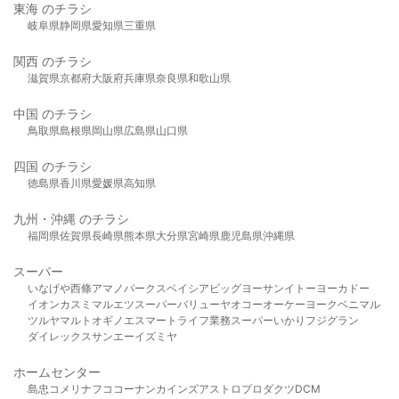
東海 のチラシ
岐阜県
静岡県
愛知県
三重県
関西 のチラシ
滋賀県
京都府
大阪府
兵庫県
奈良県
和歌山県
中国 のチラシ
鳥取県
島根県
岡山県
広島県
山口県
四国 のチラシ
徳島県
香川県
愛媛県
高知県
九州・沖縄 のチラシ
福岡県
佐賀県
長崎県
熊本県
大分県
宮崎県
鹿児島県
沖縄県
スーパー
いなげや
西條
アマノパークス
ベイシア
ビッグヨーサン
イトーヨーカドー
イオン
カスミ
マルエツ
スーパーバリュー
ヤオコー
オーケー
ヨークベニマル
ツルヤ
マルト
オギノ
エスマート
ライフ
業務スーパー
いかり
フジグラン
ダイレックス
サンエー
イズミヤ
ホームセンター
島忠
コメリ
ナフコ
コーナン
カインズ
アストロプロダクツ
DCM