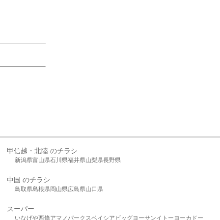
甲信越・北陸 のチラシ
新潟県
富山県
石川県
福井県
山梨県
長野県
中国 のチラシ
鳥取県
島根県
岡山県
広島県
山口県
スーパー
いなげや
西條
アマノパークス
ベイシア
ビッグヨーサン
イトーヨーカドー