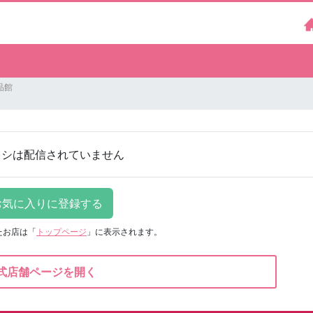
品館
ラシは配信されていません
たお店は
「
トップページ
」に表示されます。
式店舗ページを開く