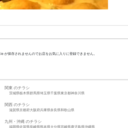
kie が保存されませんのでお店をお気に入りに登録できません。
関東 のチラシ
茨城県
栃木県
群馬県
埼玉県
千葉県
東京都
神奈川県
関西 のチラシ
滋賀県
京都府
大阪府
兵庫県
奈良県
和歌山県
九州・沖縄 のチラシ
福岡県
佐賀県
長崎県
熊本県
大分県
宮崎県
鹿児島県
沖縄県