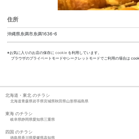
住所
沖縄県糸満市糸満1636-6
※お気に入りのお店の保存に
cookie
を利用しています。
ブラウザのプライベートモードやシークレットモードでご利用の場合は coo
北海道・東北 のチラシ
北海道
青森県
岩手県
宮城県
秋田県
山形県
福島県
東海 のチラシ
岐阜県
静岡県
愛知県
三重県
四国 のチラシ
徳島県
香川県
愛媛県
高知県