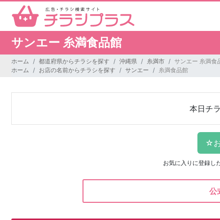
サンエー 糸満食品館
ホーム
都道府県からチラシを探す
沖縄県
糸満市
サンエー 糸満食
ホーム
お店の名前からチラシを探す
サンエー
糸満食品館
本日チ
お気に入りに登録し
公