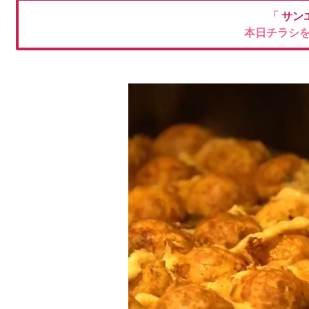
「
サン
本日チラシ