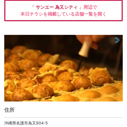
「
サンエー 為又シティ
」周辺で
本日チラシを掲載している店舗一覧を開く
住所
沖縄県名護市為又904-5