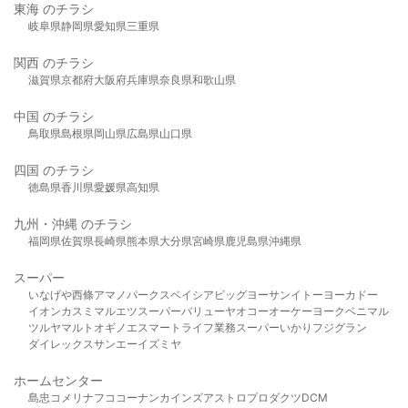
東海 のチラシ
岐阜県
静岡県
愛知県
三重県
関西 のチラシ
滋賀県
京都府
大阪府
兵庫県
奈良県
和歌山県
中国 のチラシ
鳥取県
島根県
岡山県
広島県
山口県
四国 のチラシ
徳島県
香川県
愛媛県
高知県
九州・沖縄 のチラシ
福岡県
佐賀県
長崎県
熊本県
大分県
宮崎県
鹿児島県
沖縄県
スーパー
いなげや
西條
アマノパークス
ベイシア
ビッグヨーサン
イトーヨーカドー
イオン
カスミ
マルエツ
スーパーバリュー
ヤオコー
オーケー
ヨークベニマル
ツルヤ
マルト
オギノ
エスマート
ライフ
業務スーパー
いかり
フジグラン
ダイレックス
サンエー
イズミヤ
ホームセンター
島忠
コメリ
ナフコ
コーナン
カインズ
アストロプロダクツ
DCM