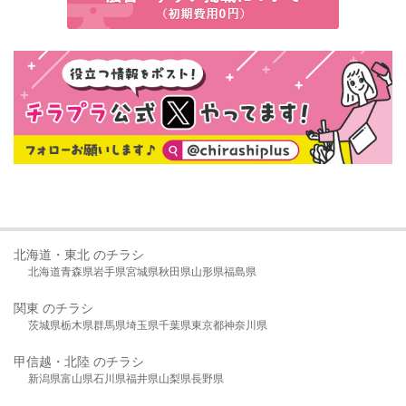
北海道・東北 のチラシ
北海道
青森県
岩手県
宮城県
秋田県
山形県
福島県
関東 のチラシ
茨城県
栃木県
群馬県
埼玉県
千葉県
東京都
神奈川県
甲信越・北陸 のチラシ
新潟県
富山県
石川県
福井県
山梨県
長野県