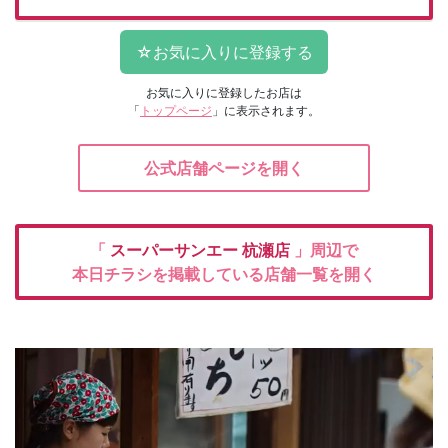
お気に入りに登録したお店は
「
トップページ
」に表示されます。
公式店舗ページを開く
「
スーパーサンエー
杭瀬店
」周辺で
本日チラシを掲載している店舗一覧を開く