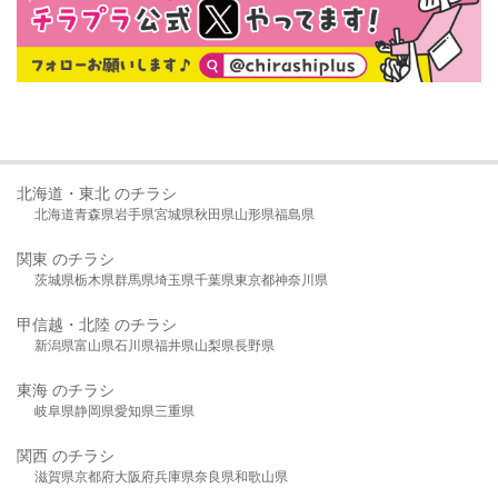
北海道・東北 のチラシ
北海道
青森県
岩手県
宮城県
秋田県
山形県
福島県
関東 のチラシ
茨城県
栃木県
群馬県
埼玉県
千葉県
東京都
神奈川県
甲信越・北陸 のチラシ
新潟県
富山県
石川県
福井県
山梨県
長野県
東海 のチラシ
岐阜県
静岡県
愛知県
三重県
関西 のチラシ
滋賀県
京都府
大阪府
兵庫県
奈良県
和歌山県