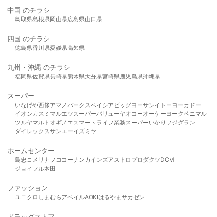
中国 のチラシ
鳥取県
島根県
岡山県
広島県
山口県
四国 のチラシ
徳島県
香川県
愛媛県
高知県
九州・沖縄 のチラシ
福岡県
佐賀県
長崎県
熊本県
大分県
宮崎県
鹿児島県
沖縄県
スーパー
いなげや
西條
アマノパークス
ベイシア
ビッグヨーサン
イトーヨーカドー
イオン
カスミ
マルエツ
スーパーバリュー
ヤオコー
オーケー
ヨークベニマル
ツルヤ
マルト
オギノ
エスマート
ライフ
業務スーパー
いかり
フジグラン
ダイレックス
サンエー
イズミヤ
ホームセンター
島忠
コメリ
ナフコ
コーナン
カインズ
アストロプロダクツ
DCM
ジョイフル本田
ファッション
ユニクロ
しまむら
アベイル
AOKI
はるやま
サカゼン
ドラッグストア