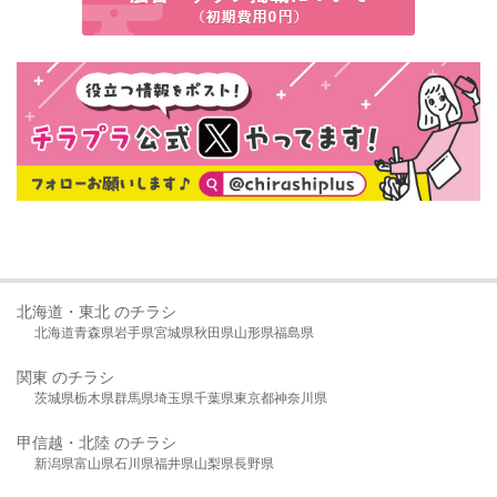
北海道・東北 のチラシ
北海道
青森県
岩手県
宮城県
秋田県
山形県
福島県
関東 のチラシ
茨城県
栃木県
群馬県
埼玉県
千葉県
東京都
神奈川県
甲信越・北陸 のチラシ
新潟県
富山県
石川県
福井県
山梨県
長野県