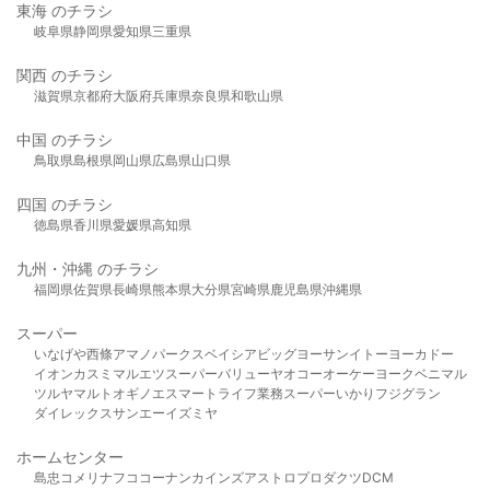
東海 のチラシ
岐阜県
静岡県
愛知県
三重県
関西 のチラシ
滋賀県
京都府
大阪府
兵庫県
奈良県
和歌山県
中国 のチラシ
鳥取県
島根県
岡山県
広島県
山口県
四国 のチラシ
徳島県
香川県
愛媛県
高知県
九州・沖縄 のチラシ
福岡県
佐賀県
長崎県
熊本県
大分県
宮崎県
鹿児島県
沖縄県
スーパー
いなげや
西條
アマノパークス
ベイシア
ビッグヨーサン
イトーヨーカドー
イオン
カスミ
マルエツ
スーパーバリュー
ヤオコー
オーケー
ヨークベニマル
ツルヤ
マルト
オギノ
エスマート
ライフ
業務スーパー
いかり
フジグラン
ダイレックス
サンエー
イズミヤ
ホームセンター
島忠
コメリ
ナフコ
コーナン
カインズ
アストロプロダクツ
DCM