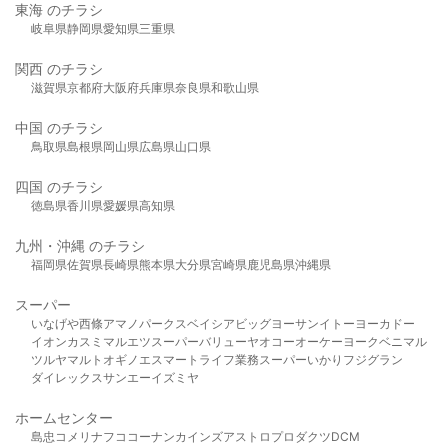
東海 のチラシ
岐阜県
静岡県
愛知県
三重県
関西 のチラシ
滋賀県
京都府
大阪府
兵庫県
奈良県
和歌山県
中国 のチラシ
鳥取県
島根県
岡山県
広島県
山口県
四国 のチラシ
徳島県
香川県
愛媛県
高知県
九州・沖縄 のチラシ
福岡県
佐賀県
長崎県
熊本県
大分県
宮崎県
鹿児島県
沖縄県
スーパー
いなげや
西條
アマノパークス
ベイシア
ビッグヨーサン
イトーヨーカドー
イオン
カスミ
マルエツ
スーパーバリュー
ヤオコー
オーケー
ヨークベニマル
ツルヤ
マルト
オギノ
エスマート
ライフ
業務スーパー
いかり
フジグラン
ダイレックス
サンエー
イズミヤ
ホームセンター
島忠
コメリ
ナフコ
コーナン
カインズ
アストロプロダクツ
DCM