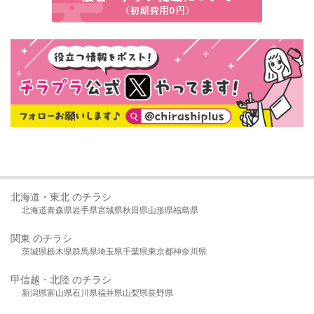
北海道・東北 のチラシ
北海道
青森県
岩手県
宮城県
秋田県
山形県
福島県
関東 のチラシ
茨城県
栃木県
群馬県
埼玉県
千葉県
東京都
神奈川県
甲信越・北陸 のチラシ
新潟県
富山県
石川県
福井県
山梨県
長野県