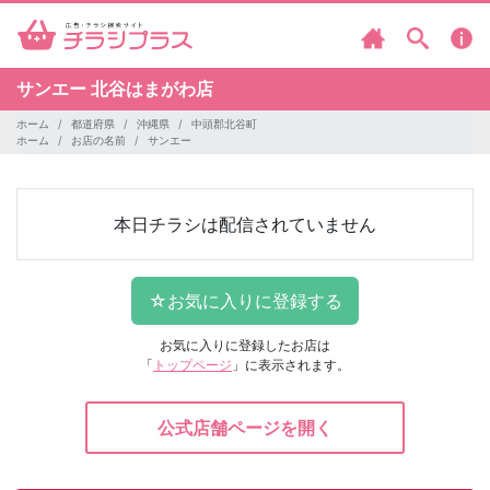
サンエー 北谷はまがわ店
ホーム
都道府県
沖縄県
中頭郡北谷町
ホーム
お店の名前
サンエー
本日チラシは配信されていません
お気に入りに登録したお店は
「
トップページ
」に表示されます。
公式店舗ページを開く