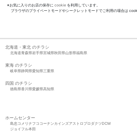
※お気に入りのお店の保存に
cookie
を利用しています。
ブラウザのプライベートモードやシークレットモードでご利用の場合は coo
北海道・東北 のチラシ
北海道
青森県
岩手県
宮城県
秋田県
山形県
福島県
東海 のチラシ
岐阜県
静岡県
愛知県
三重県
四国 のチラシ
徳島県
香川県
愛媛県
高知県
ホームセンター
島忠
コメリ
ナフコ
コーナン
カインズ
アストロプロダクツ
DCM
ジョイフル本田