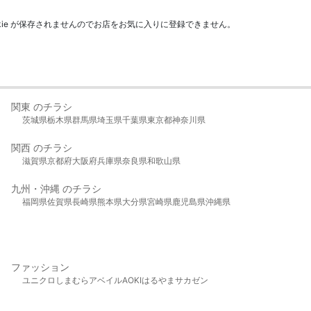
kie が保存されませんのでお店をお気に入りに登録できません。
関東 のチラシ
茨城県
栃木県
群馬県
埼玉県
千葉県
東京都
神奈川県
関西 のチラシ
滋賀県
京都府
大阪府
兵庫県
奈良県
和歌山県
九州・沖縄 のチラシ
福岡県
佐賀県
長崎県
熊本県
大分県
宮崎県
鹿児島県
沖縄県
ファッション
ユニクロ
しまむら
アベイル
AOKI
はるやま
サカゼン