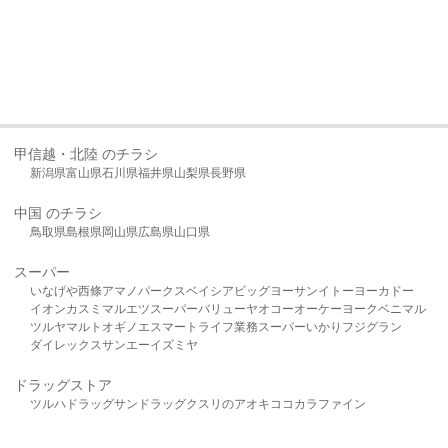
甲信越・北陸 のチラシ
新潟県
富山県
石川県
福井県
山梨県
長野県
中国 のチラシ
鳥取県
島根県
岡山県
広島県
山口県
スーパー
いなげや
西條
アマノパークス
ベイシア
ビッグヨーサン
イトーヨーカドー
イオン
カスミ
マルエツ
スーパーバリュー
ヤオコー
オーケー
ヨークベニマル
ツルヤ
マルト
オギノ
エスマート
ライフ
業務スーパー
いかり
フジグラン
ダイレックス
サンエー
イズミヤ
ドラッグストア
ツルハドラッグ
サンドラッグ
クスリのアオキ
ココカラファイン