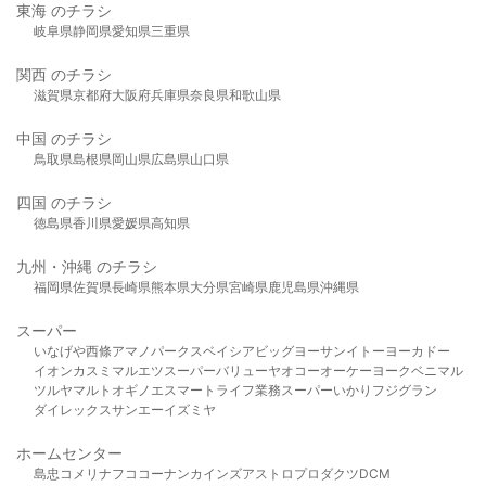
東海 のチラシ
岐阜県
静岡県
愛知県
三重県
関西 のチラシ
滋賀県
京都府
大阪府
兵庫県
奈良県
和歌山県
中国 のチラシ
鳥取県
島根県
岡山県
広島県
山口県
四国 のチラシ
徳島県
香川県
愛媛県
高知県
九州・沖縄 のチラシ
福岡県
佐賀県
長崎県
熊本県
大分県
宮崎県
鹿児島県
沖縄県
スーパー
いなげや
西條
アマノパークス
ベイシア
ビッグヨーサン
イトーヨーカドー
イオン
カスミ
マルエツ
スーパーバリュー
ヤオコー
オーケー
ヨークベニマル
ツルヤ
マルト
オギノ
エスマート
ライフ
業務スーパー
いかり
フジグラン
ダイレックス
サンエー
イズミヤ
ホームセンター
島忠
コメリ
ナフコ
コーナン
カインズ
アストロプロダクツ
DCM