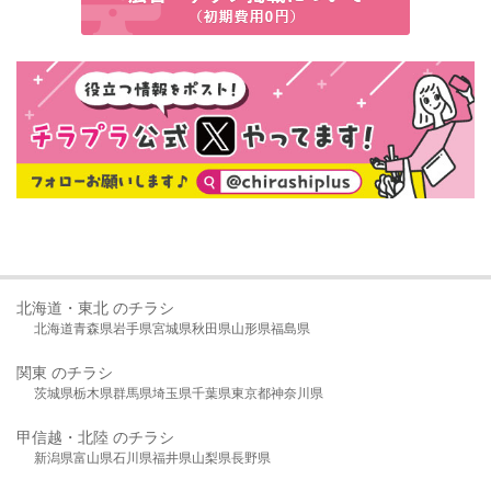
北海道・東北 のチラシ
北海道
青森県
岩手県
宮城県
秋田県
山形県
福島県
関東 のチラシ
茨城県
栃木県
群馬県
埼玉県
千葉県
東京都
神奈川県
甲信越・北陸 のチラシ
新潟県
富山県
石川県
福井県
山梨県
長野県