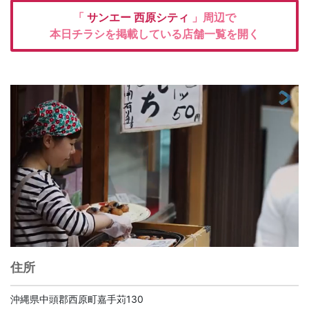
「
サンエー 西原シティ
」周辺で
本日チラシを掲載している店舗一覧を開く
住所
沖縄県中頭郡西原町嘉手苅130