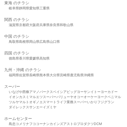
東海 のチラシ
岐阜県
静岡県
愛知県
三重県
関西 のチラシ
滋賀県
京都府
大阪府
兵庫県
奈良県
和歌山県
中国 のチラシ
鳥取県
島根県
岡山県
広島県
山口県
四国 のチラシ
徳島県
香川県
愛媛県
高知県
九州・沖縄 のチラシ
福岡県
佐賀県
長崎県
熊本県
大分県
宮崎県
鹿児島県
沖縄県
スーパー
いなげや
西條
アマノパークス
ベイシア
ビッグヨーサン
イトーヨーカドー
イオン
カスミ
マルエツ
スーパーバリュー
ヤオコー
オーケー
ヨークベニマル
ツルヤ
マルト
オギノ
エスマート
ライフ
業務スーパー
いかり
フジグラン
ダイレックス
サンエー
イズミヤ
ホームセンター
島忠
コメリ
ナフコ
コーナン
カインズ
アストロプロダクツ
DCM