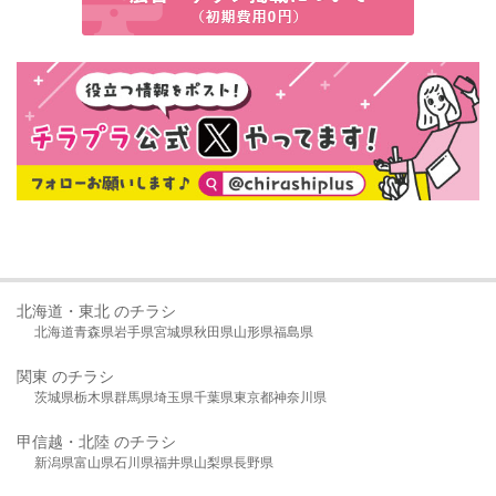
北海道・東北 のチラシ
北海道
青森県
岩手県
宮城県
秋田県
山形県
福島県
関東 のチラシ
茨城県
栃木県
群馬県
埼玉県
千葉県
東京都
神奈川県
甲信越・北陸 のチラシ
新潟県
富山県
石川県
福井県
山梨県
長野県