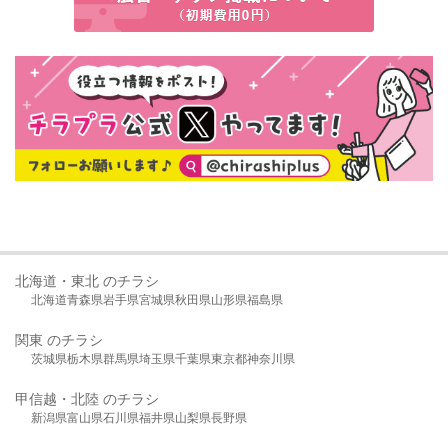
北海道・東北 のチラシ
北海道
青森県
岩手県
宮城県
秋田県
山形県
福島県
関東 のチラシ
茨城県
栃木県
群馬県
埼玉県
千葉県
東京都
神奈川県
甲信越・北陸 のチラシ
新潟県
富山県
石川県
福井県
山梨県
長野県