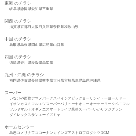
東海 のチラシ
岐阜県
静岡県
愛知県
三重県
関西 のチラシ
滋賀県
京都府
大阪府
兵庫県
奈良県
和歌山県
中国 のチラシ
鳥取県
島根県
岡山県
広島県
山口県
四国 のチラシ
徳島県
香川県
愛媛県
高知県
九州・沖縄 のチラシ
福岡県
佐賀県
長崎県
熊本県
大分県
宮崎県
鹿児島県
沖縄県
スーパー
いなげや
西條
アマノパークス
ベイシア
ビッグヨーサン
イトーヨーカドー
イオン
カスミ
マルエツ
スーパーバリュー
ヤオコー
オーケー
ヨークベニマル
ツルヤ
マルト
オギノ
エスマート
ライフ
業務スーパー
いかり
フジグラン
ダイレックス
サンエー
イズミヤ
ホームセンター
島忠
コメリ
ナフコ
コーナン
カインズ
アストロプロダクツ
DCM