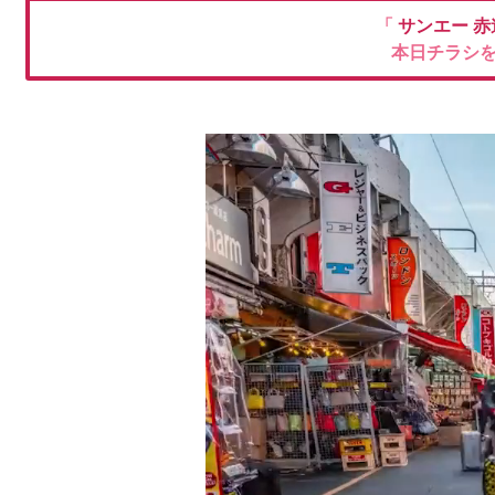
「
サンエー 
本日チラシ