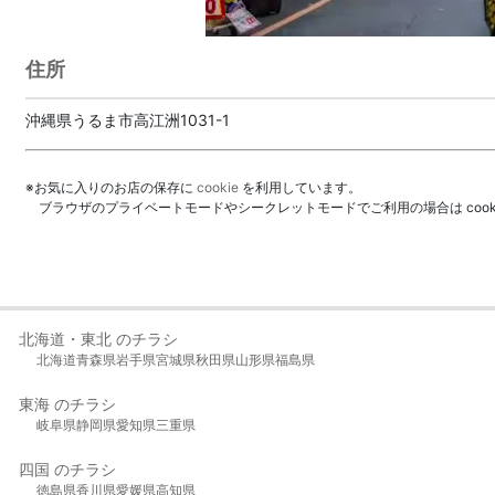
住所
沖縄県うるま市高江洲1031-1
※お気に入りのお店の保存に
cookie
を利用しています。
ブラウザのプライベートモードやシークレットモードでご利用の場合は coo
北海道・東北 のチラシ
北海道
青森県
岩手県
宮城県
秋田県
山形県
福島県
東海 のチラシ
岐阜県
静岡県
愛知県
三重県
四国 のチラシ
徳島県
香川県
愛媛県
高知県