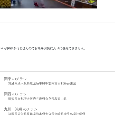
kie が保存されませんのでお店をお気に入りに登録できません。
関東 のチラシ
茨城県
栃木県
群馬県
埼玉県
千葉県
東京都
神奈川県
関西 のチラシ
滋賀県
京都府
大阪府
兵庫県
奈良県
和歌山県
九州・沖縄 のチラシ
福岡県
佐賀県
長崎県
熊本県
大分県
宮崎県
鹿児島県
沖縄県