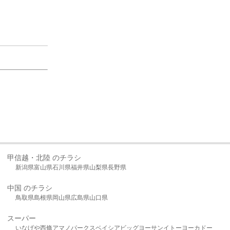
甲信越・北陸 のチラシ
新潟県
富山県
石川県
福井県
山梨県
長野県
中国 のチラシ
鳥取県
島根県
岡山県
広島県
山口県
スーパー
いなげや
西條
アマノパークス
ベイシア
ビッグヨーサン
イトーヨーカドー