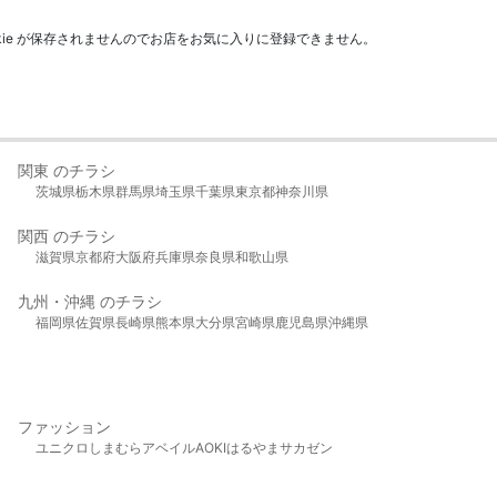
kie が保存されませんのでお店をお気に入りに登録できません。
関東 のチラシ
茨城県
栃木県
群馬県
埼玉県
千葉県
東京都
神奈川県
関西 のチラシ
滋賀県
京都府
大阪府
兵庫県
奈良県
和歌山県
九州・沖縄 のチラシ
福岡県
佐賀県
長崎県
熊本県
大分県
宮崎県
鹿児島県
沖縄県
ファッション
ユニクロ
しまむら
アベイル
AOKI
はるやま
サカゼン