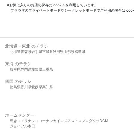
※お気に入りのお店の保存に
cookie
を利用しています。
ブラウザのプライベートモードやシークレットモードでご利用の場合は coo
北海道・東北 のチラシ
北海道
青森県
岩手県
宮城県
秋田県
山形県
福島県
東海 のチラシ
岐阜県
静岡県
愛知県
三重県
四国 のチラシ
徳島県
香川県
愛媛県
高知県
ホームセンター
島忠
コメリ
ナフコ
コーナン
カインズ
アストロプロダクツ
DCM
ジョイフル本田