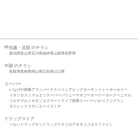
甲信越・北陸 のチラシ
新潟県
富山県
石川県
福井県
山梨県
長野県
中国 のチラシ
鳥取県
島根県
岡山県
広島県
山口県
スーパー
いなげや
西條
アマノパークス
ベイシア
ビッグヨーサン
イトーヨーカドー
イオン
カスミ
マルエツ
スーパーバリュー
ヤオコー
オーケー
ヨークベニマル
ツルヤ
マルト
オギノ
エスマート
ライフ
業務スーパー
いかり
フジグラン
ダイレックス
サンエー
イズミヤ
ドラッグストア
ツルハドラッグ
サンドラッグ
クスリのアオキ
ココカラファイン