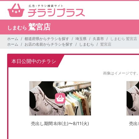
鷲宮店
しまむら
ホーム
都道府県からチラシを探す
埼玉県
久喜市
しまむら 鷲宮店
ホーム
お店の名前からチラシを探す
しまむら
鷲宮店
本日公開中のチラシ
画像はイメージです
売出し期間:8/8(土)〜8/11(火)
売出し