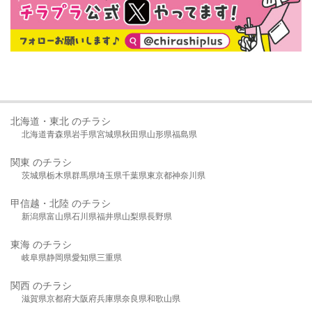
北海道・東北 のチラシ
北海道
青森県
岩手県
宮城県
秋田県
山形県
福島県
関東 のチラシ
茨城県
栃木県
群馬県
埼玉県
千葉県
東京都
神奈川県
甲信越・北陸 のチラシ
新潟県
富山県
石川県
福井県
山梨県
長野県
東海 のチラシ
岐阜県
静岡県
愛知県
三重県
関西 のチラシ
滋賀県
京都府
大阪府
兵庫県
奈良県
和歌山県