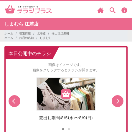
しまむら
江差店
ホーム
都道府県
北海道
檜山郡江差町
ホーム
お店の名前
しまむら
本日公開中のチラシ
画像はイメージです。
画像をクリックするとチラシが開きます。
売出し期間:8/5(水)〜8/9(日)