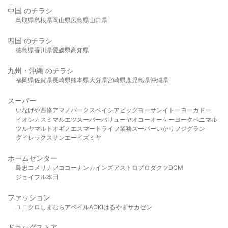
中国 のチラシ
鳥取県
島根県
岡山県
広島県
山口県
四国 のチラシ
徳島県
香川県
愛媛県
高知県
九州・沖縄 のチラシ
福岡県
佐賀県
長崎県
熊本県
大分県
宮崎県
鹿児島県
沖縄県
スーパー
いなげや
西條
アマノパークス
ベイシア
ビッグヨーサン
イトーヨーカドー
イオン
カスミ
マルエツ
スーパーバリュー
ヤオコー
オーケー
ヨークベニマル
ツルヤ
マルト
オギノ
エスマート
ライフ
業務スーパー
いかり
フジグラン
ダイレックス
サンエー
イズミヤ
ホームセンター
島忠
コメリ
ナフコ
コーナン
カインズ
アストロプロダクツ
DCM
ジョイフル本田
ファッション
ユニクロ
しまむら
アベイル
AOKI
はるやま
サカゼン
ドラッグストア