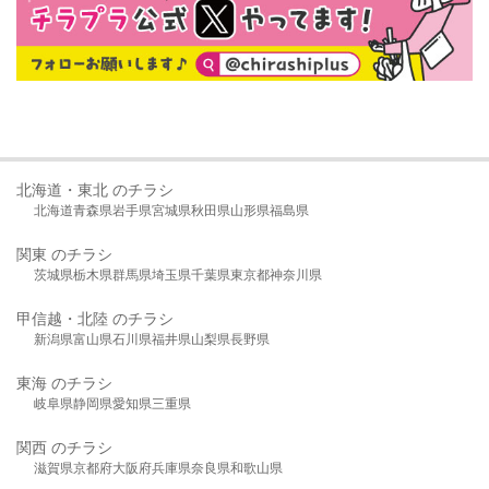
北海道・東北 のチラシ
北海道
青森県
岩手県
宮城県
秋田県
山形県
福島県
関東 のチラシ
茨城県
栃木県
群馬県
埼玉県
千葉県
東京都
神奈川県
甲信越・北陸 のチラシ
新潟県
富山県
石川県
福井県
山梨県
長野県
東海 のチラシ
岐阜県
静岡県
愛知県
三重県
関西 のチラシ
滋賀県
京都府
大阪府
兵庫県
奈良県
和歌山県