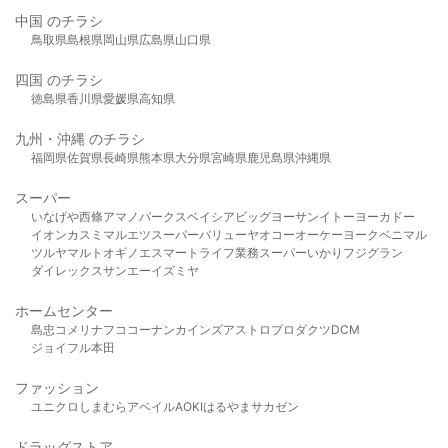
中国 のチラシ
鳥取県
島根県
岡山県
広島県
山口県
四国 のチラシ
徳島県
香川県
愛媛県
高知県
九州・沖縄 のチラシ
福岡県
佐賀県
長崎県
熊本県
大分県
宮崎県
鹿児島県
沖縄県
スーパー
いなげや
西條
アマノパークス
ベイシア
ビッグヨーサン
イトーヨーカドー
イオン
カスミ
マルエツ
スーパーバリュー
ヤオコー
オーケー
ヨークベニマル
ツルヤ
マルト
オギノ
エスマート
ライフ
業務スーパー
いかり
フジグラン
ダイレックス
サンエー
イズミヤ
ホームセンター
島忠
コメリ
ナフコ
コーナン
カインズ
アストロプロダクツ
DCM
ジョイフル本田
ファッション
ユニクロ
しまむら
アベイル
AOKI
はるやま
サカゼン
ドラッグストア