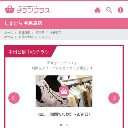
しまむら
各務原店
ホーム
都道府県
岐阜県
各務原市
ホーム
お店の名前
しまむら
本日公開中のチラシ
画像はイメージです。
画像をクリックするとチラシが開きます。
売出し期間:8/5(水)〜8/9(日)