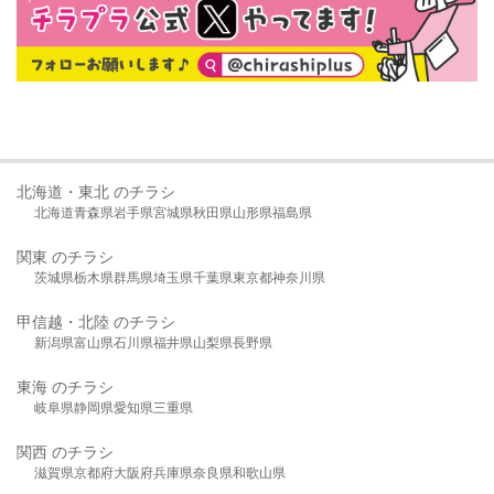
北海道・東北 のチラシ
北海道
青森県
岩手県
宮城県
秋田県
山形県
福島県
関東 のチラシ
茨城県
栃木県
群馬県
埼玉県
千葉県
東京都
神奈川県
甲信越・北陸 のチラシ
新潟県
富山県
石川県
福井県
山梨県
長野県
東海 のチラシ
岐阜県
静岡県
愛知県
三重県
関西 のチラシ
滋賀県
京都府
大阪府
兵庫県
奈良県
和歌山県