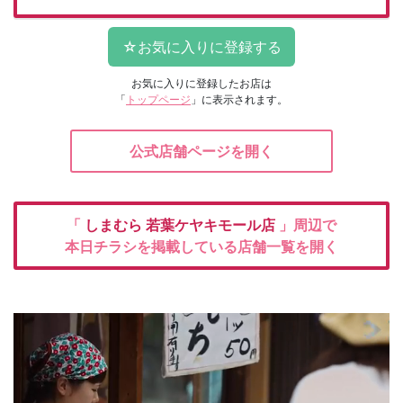
お気に入りに登録したお店は
「
トップページ
」に表示されます。
公式店舗ページを開く
「
しまむら
若葉ケヤキモール店
」周辺で
本日チラシを掲載している店舗一覧を開く