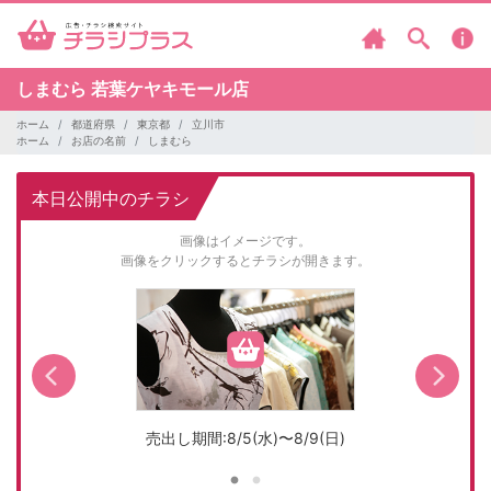
しまむら
若葉ケヤキモール店
ホーム
都道府県
東京都
立川市
ホーム
お店の名前
しまむら
本日公開中のチラシ
画像はイメージです。
画像をクリックするとチラシが開きます。
売出し期間:8/5(水)〜8/9(日)