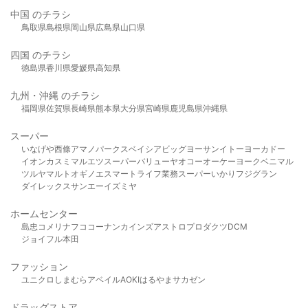
中国 のチラシ
鳥取県
島根県
岡山県
広島県
山口県
四国 のチラシ
徳島県
香川県
愛媛県
高知県
九州・沖縄 のチラシ
福岡県
佐賀県
長崎県
熊本県
大分県
宮崎県
鹿児島県
沖縄県
スーパー
いなげや
西條
アマノパークス
ベイシア
ビッグヨーサン
イトーヨーカドー
イオン
カスミ
マルエツ
スーパーバリュー
ヤオコー
オーケー
ヨークベニマル
ツルヤ
マルト
オギノ
エスマート
ライフ
業務スーパー
いかり
フジグラン
ダイレックス
サンエー
イズミヤ
ホームセンター
島忠
コメリ
ナフコ
コーナン
カインズ
アストロプロダクツ
DCM
ジョイフル本田
ファッション
ユニクロ
しまむら
アベイル
AOKI
はるやま
サカゼン
ドラッグストア