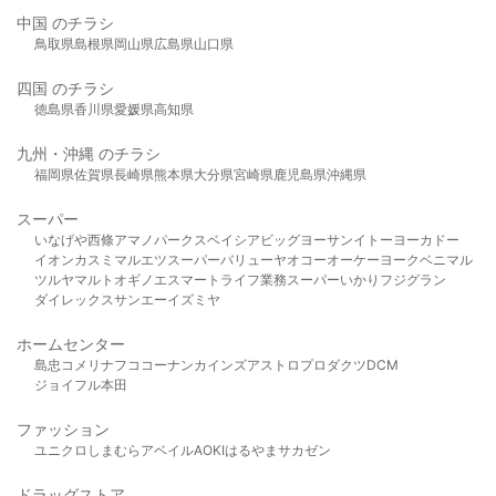
中国 のチラシ
鳥取県
島根県
岡山県
広島県
山口県
四国 のチラシ
徳島県
香川県
愛媛県
高知県
九州・沖縄 のチラシ
福岡県
佐賀県
長崎県
熊本県
大分県
宮崎県
鹿児島県
沖縄県
スーパー
いなげや
西條
アマノパークス
ベイシア
ビッグヨーサン
イトーヨーカドー
イオン
カスミ
マルエツ
スーパーバリュー
ヤオコー
オーケー
ヨークベニマル
ツルヤ
マルト
オギノ
エスマート
ライフ
業務スーパー
いかり
フジグラン
ダイレックス
サンエー
イズミヤ
ホームセンター
島忠
コメリ
ナフコ
コーナン
カインズ
アストロプロダクツ
DCM
ジョイフル本田
ファッション
ユニクロ
しまむら
アベイル
AOKI
はるやま
サカゼン
ドラッグストア