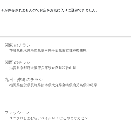
kie が保存されませんのでお店をお気に入りに登録できません。
関東 のチラシ
茨城県
栃木県
群馬県
埼玉県
千葉県
東京都
神奈川県
関西 のチラシ
滋賀県
京都府
大阪府
兵庫県
奈良県
和歌山県
九州・沖縄 のチラシ
福岡県
佐賀県
長崎県
熊本県
大分県
宮崎県
鹿児島県
沖縄県
ファッション
ユニクロ
しまむら
アベイル
AOKI
はるやま
サカゼン