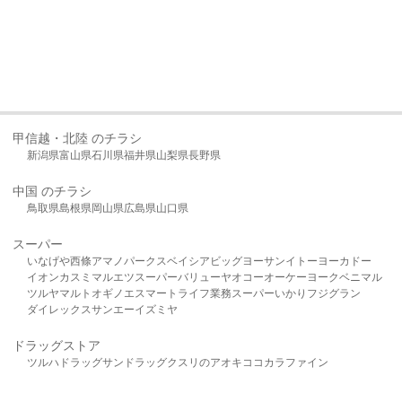
甲信越・北陸 のチラシ
新潟県
富山県
石川県
福井県
山梨県
長野県
中国 のチラシ
鳥取県
島根県
岡山県
広島県
山口県
スーパー
いなげや
西條
アマノパークス
ベイシア
ビッグヨーサン
イトーヨーカドー
イオン
カスミ
マルエツ
スーパーバリュー
ヤオコー
オーケー
ヨークベニマル
ツルヤ
マルト
オギノ
エスマート
ライフ
業務スーパー
いかり
フジグラン
ダイレックス
サンエー
イズミヤ
ドラッグストア
ツルハドラッグ
サンドラッグ
クスリのアオキ
ココカラファイン