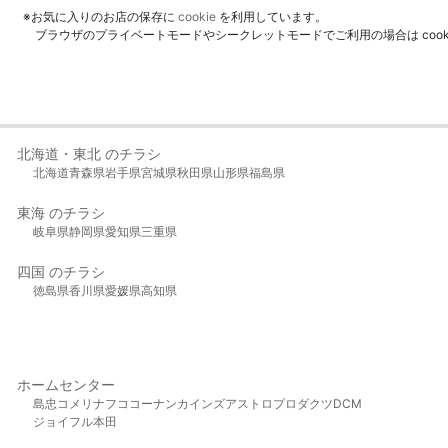
※お気に入りのお店の保存に
cookie
を利用しています。
ブラウザのプライベートモードやシークレットモードでご利用の場合は coo
北海道・東北 のチラシ
北海道
青森県
岩手県
宮城県
秋田県
山形県
福島県
東海 のチラシ
岐阜県
静岡県
愛知県
三重県
四国 のチラシ
徳島県
香川県
愛媛県
高知県
ホームセンター
島忠
コメリ
ナフコ
コーナン
カインズ
アストロプロダクツ
DCM
ジョイフル本田