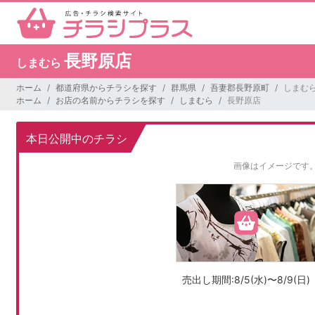
長野原店
しまむら
ホーム
都道府県からチラシを探す
群馬県
吾妻郡長野原町
しまむら
ホーム
お店の名前からチラシを探す
しまむら
長野原店
本日公開中のチラシ
画像はイメージです
売出し期間:8/5(水)〜8/9(日)