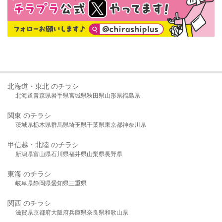
北海道・東北 のチラシ
北海道
青森県
岩手県
宮城県
秋田県
山形県
福島県
関東 のチラシ
茨城県
栃木県
群馬県
埼玉県
千葉県
東京都
神奈川県
甲信越・北陸 のチラシ
新潟県
富山県
石川県
福井県
山梨県
長野県
東海 のチラシ
岐阜県
静岡県
愛知県
三重県
関西 のチラシ
滋賀県
京都府
大阪府
兵庫県
奈良県
和歌山県