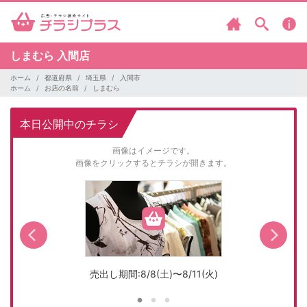
しまむら
入間店
ホーム
都道府県
埼玉県
入間市
ホーム
お店の名前
しまむら
本日公開中のチラシ
画像はイメージです。
画像をクリックするとチラシが開きます。
売出し期間:8/8(土)〜8/11(火)