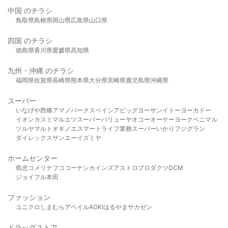
中国 のチラシ
鳥取県
島根県
岡山県
広島県
山口県
四国 のチラシ
徳島県
香川県
愛媛県
高知県
九州・沖縄 のチラシ
福岡県
佐賀県
長崎県
熊本県
大分県
宮崎県
鹿児島県
沖縄県
スーパー
いなげや
西條
アマノパークス
ベイシア
ビッグヨーサン
イトーヨーカドー
イオン
カスミ
マルエツ
スーパーバリュー
ヤオコー
オーケー
ヨークベニマル
ツルヤ
マルト
オギノ
エスマート
ライフ
業務スーパー
いかり
フジグラン
ダイレックス
サンエー
イズミヤ
ホームセンター
島忠
コメリ
ナフコ
コーナン
カインズ
アストロプロダクツ
DCM
ジョイフル本田
ファッション
ユニクロ
しまむら
アベイル
AOKI
はるやま
サカゼン
ドラッグストア