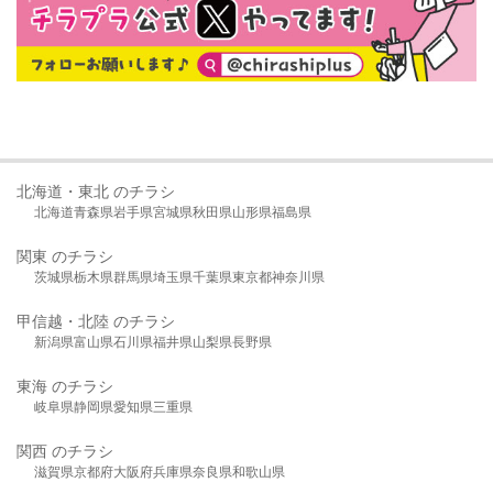
北海道・東北 のチラシ
北海道
青森県
岩手県
宮城県
秋田県
山形県
福島県
関東 のチラシ
茨城県
栃木県
群馬県
埼玉県
千葉県
東京都
神奈川県
甲信越・北陸 のチラシ
新潟県
富山県
石川県
福井県
山梨県
長野県
東海 のチラシ
岐阜県
静岡県
愛知県
三重県
関西 のチラシ
滋賀県
京都府
大阪府
兵庫県
奈良県
和歌山県