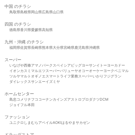
中国 のチラシ
鳥取県
島根県
岡山県
広島県
山口県
四国 のチラシ
徳島県
香川県
愛媛県
高知県
九州・沖縄 のチラシ
福岡県
佐賀県
長崎県
熊本県
大分県
宮崎県
鹿児島県
沖縄県
スーパー
いなげや
西條
アマノパークス
ベイシア
ビッグヨーサン
イトーヨーカドー
イオン
カスミ
マルエツ
スーパーバリュー
ヤオコー
オーケー
ヨークベニマル
ツルヤ
マルト
オギノ
エスマート
ライフ
業務スーパー
いかり
フジグラン
ダイレックス
サンエー
イズミヤ
ホームセンター
島忠
コメリ
ナフコ
コーナン
カインズ
アストロプロダクツ
DCM
ジョイフル本田
ファッション
ユニクロ
しまむら
アベイル
AOKI
はるやま
サカゼン
ドラッグストア