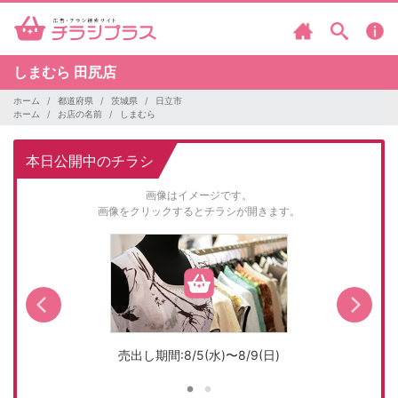
しまむら
田尻店
ホーム
都道府県
茨城県
日立市
ホーム
お店の名前
しまむら
本日公開中のチラシ
画像はイメージです。
画像をクリックするとチラシが開きます。
売出し期間:8/5(水)〜8/9(日)