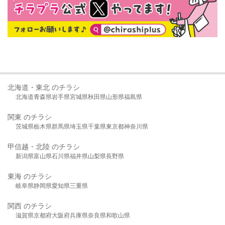
北海道・東北 のチラシ
北海道
青森県
岩手県
宮城県
秋田県
山形県
福島県
関東 のチラシ
茨城県
栃木県
群馬県
埼玉県
千葉県
東京都
神奈川県
甲信越・北陸 のチラシ
新潟県
富山県
石川県
福井県
山梨県
長野県
東海 のチラシ
岐阜県
静岡県
愛知県
三重県
関西 のチラシ
滋賀県
京都府
大阪府
兵庫県
奈良県
和歌山県