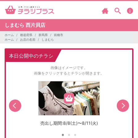
しまむら
西片貝店
ホーム
都道府県
群馬県
前橋市
ホーム
お店の名前
しまむら
本日公開中のチラシ
画像はイメージです。
画像をクリックするとチラシが開きます。
売出し期間:8/8(土)〜8/11(火)