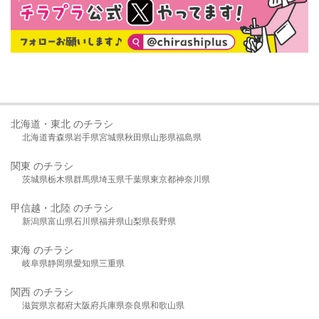
北海道・東北 のチラシ
北海道
青森県
岩手県
宮城県
秋田県
山形県
福島県
関東 のチラシ
茨城県
栃木県
群馬県
埼玉県
千葉県
東京都
神奈川県
甲信越・北陸 のチラシ
新潟県
富山県
石川県
福井県
山梨県
長野県
東海 のチラシ
岐阜県
静岡県
愛知県
三重県
関西 のチラシ
滋賀県
京都府
大阪府
兵庫県
奈良県
和歌山県