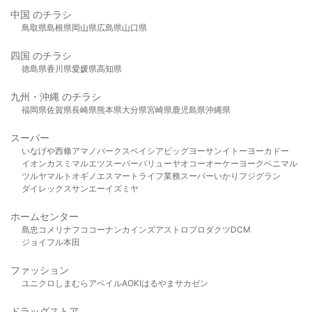
中国 のチラシ
鳥取県
島根県
岡山県
広島県
山口県
四国 のチラシ
徳島県
香川県
愛媛県
高知県
九州・沖縄 のチラシ
福岡県
佐賀県
長崎県
熊本県
大分県
宮崎県
鹿児島県
沖縄県
スーパー
いなげや
西條
アマノパークス
ベイシア
ビッグヨーサン
イトーヨーカドー
イオン
カスミ
マルエツ
スーパーバリュー
ヤオコー
オーケー
ヨークベニマル
ツルヤ
マルト
オギノ
エスマート
ライフ
業務スーパー
いかり
フジグラン
ダイレックス
サンエー
イズミヤ
ホームセンター
島忠
コメリ
ナフコ
コーナン
カインズ
アストロプロダクツ
DCM
ジョイフル本田
ファッション
ユニクロ
しまむら
アベイル
AOKI
はるやま
サカゼン
ドラッグストア