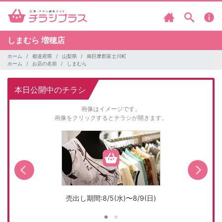
しまむら
増穂店
ホーム
都道府県
山梨県
南巨摩郡富士川町
ホーム
お店の名前
しまむら
本日公開中のチラシ
画像はイメージです。
画像をクリックするとチラシが開きます。
売出し期間:8/5(水)〜8/9(日)