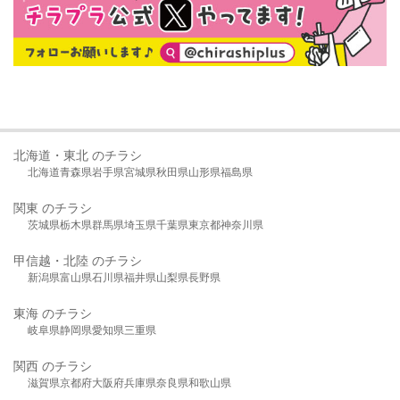
北海道・東北 のチラシ
北海道
青森県
岩手県
宮城県
秋田県
山形県
福島県
関東 のチラシ
茨城県
栃木県
群馬県
埼玉県
千葉県
東京都
神奈川県
甲信越・北陸 のチラシ
新潟県
富山県
石川県
福井県
山梨県
長野県
東海 のチラシ
岐阜県
静岡県
愛知県
三重県
関西 のチラシ
滋賀県
京都府
大阪府
兵庫県
奈良県
和歌山県