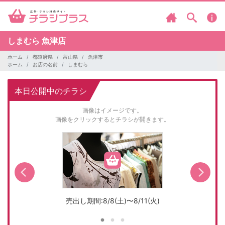
しまむら
魚津店
ホーム
都道府県
富山県
魚津市
ホーム
お店の名前
しまむら
本日公開中のチラシ
画像はイメージです。
画像をクリックするとチラシが開きます。
売出し期間:8/8(土)〜8/11(火)