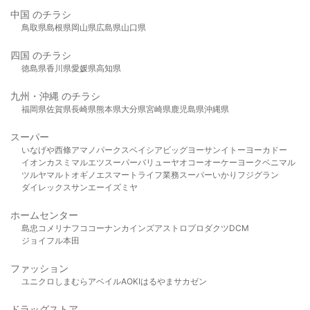
中国 のチラシ
鳥取県
島根県
岡山県
広島県
山口県
四国 のチラシ
徳島県
香川県
愛媛県
高知県
九州・沖縄 のチラシ
福岡県
佐賀県
長崎県
熊本県
大分県
宮崎県
鹿児島県
沖縄県
スーパー
いなげや
西條
アマノパークス
ベイシア
ビッグヨーサン
イトーヨーカドー
イオン
カスミ
マルエツ
スーパーバリュー
ヤオコー
オーケー
ヨークベニマル
ツルヤ
マルト
オギノ
エスマート
ライフ
業務スーパー
いかり
フジグラン
ダイレックス
サンエー
イズミヤ
ホームセンター
島忠
コメリ
ナフコ
コーナン
カインズ
アストロプロダクツ
DCM
ジョイフル本田
ファッション
ユニクロ
しまむら
アベイル
AOKI
はるやま
サカゼン
ドラッグストア