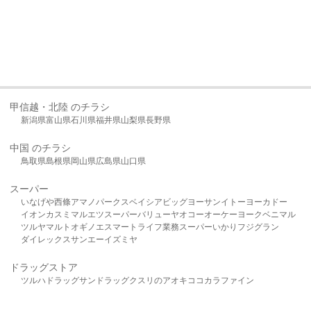
甲信越・北陸 のチラシ
新潟県
富山県
石川県
福井県
山梨県
長野県
中国 のチラシ
鳥取県
島根県
岡山県
広島県
山口県
スーパー
いなげや
西條
アマノパークス
ベイシア
ビッグヨーサン
イトーヨーカドー
イオン
カスミ
マルエツ
スーパーバリュー
ヤオコー
オーケー
ヨークベニマル
ツルヤ
マルト
オギノ
エスマート
ライフ
業務スーパー
いかり
フジグラン
ダイレックス
サンエー
イズミヤ
ドラッグストア
ツルハドラッグ
サンドラッグ
クスリのアオキ
ココカラファイン