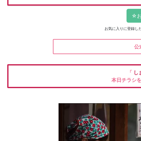
お気に入りに登録し
公
「
し
本日チラシ