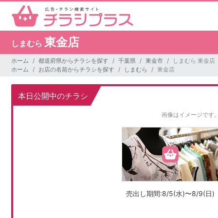
東金店
しまむら
ホーム
都道府県からチラシを探す
千葉県
東金市
しまむら 東金店
ホーム
お店の名前からチラシを探す
しまむら
東金店
本日公開中のチラシ
画像はイメージです
売出し期間:8/5(水)〜8/9(日)