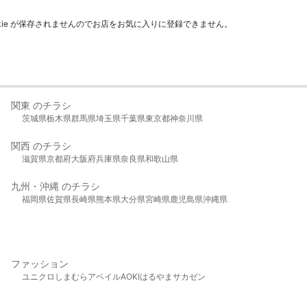
kie が保存されませんのでお店をお気に入りに登録できません。
関東 のチラシ
茨城県
栃木県
群馬県
埼玉県
千葉県
東京都
神奈川県
関西 のチラシ
滋賀県
京都府
大阪府
兵庫県
奈良県
和歌山県
九州・沖縄 のチラシ
福岡県
佐賀県
長崎県
熊本県
大分県
宮崎県
鹿児島県
沖縄県
ファッション
ユニクロ
しまむら
アベイル
AOKI
はるやま
サカゼン