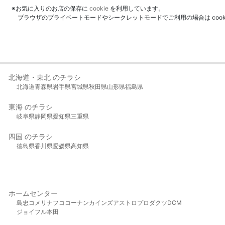
※お気に入りのお店の保存に
cookie
を利用しています。
ブラウザのプライベートモードやシークレットモードでご利用の場合は coo
北海道・東北 のチラシ
北海道
青森県
岩手県
宮城県
秋田県
山形県
福島県
東海 のチラシ
岐阜県
静岡県
愛知県
三重県
四国 のチラシ
徳島県
香川県
愛媛県
高知県
ホームセンター
島忠
コメリ
ナフコ
コーナン
カインズ
アストロプロダクツ
DCM
ジョイフル本田