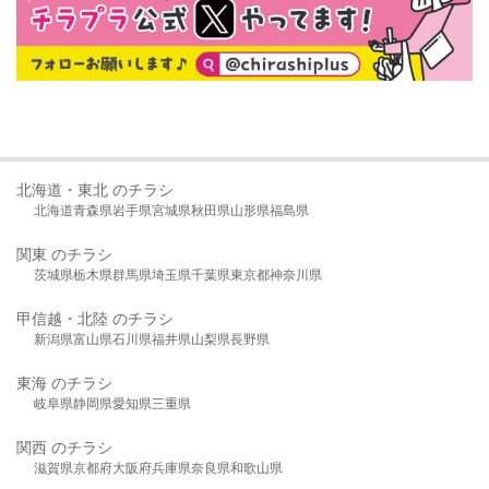
北海道・東北 のチラシ
北海道
青森県
岩手県
宮城県
秋田県
山形県
福島県
関東 のチラシ
茨城県
栃木県
群馬県
埼玉県
千葉県
東京都
神奈川県
甲信越・北陸 のチラシ
新潟県
富山県
石川県
福井県
山梨県
長野県
東海 のチラシ
岐阜県
静岡県
愛知県
三重県
関西 のチラシ
滋賀県
京都府
大阪府
兵庫県
奈良県
和歌山県