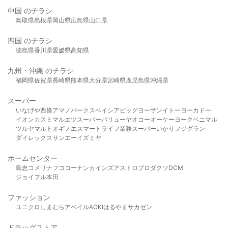
中国 のチラシ
鳥取県
島根県
岡山県
広島県
山口県
四国 のチラシ
徳島県
香川県
愛媛県
高知県
九州・沖縄 のチラシ
福岡県
佐賀県
長崎県
熊本県
大分県
宮崎県
鹿児島県
沖縄県
スーパー
いなげや
西條
アマノパークス
ベイシア
ビッグヨーサン
イトーヨーカドー
イオン
カスミ
マルエツ
スーパーバリュー
ヤオコー
オーケー
ヨークベニマル
ツルヤ
マルト
オギノ
エスマート
ライフ
業務スーパー
いかり
フジグラン
ダイレックス
サンエー
イズミヤ
ホームセンター
島忠
コメリ
ナフコ
コーナン
カインズ
アストロプロダクツ
DCM
ジョイフル本田
ファッション
ユニクロ
しまむら
アベイル
AOKI
はるやま
サカゼン
ドラッグストア