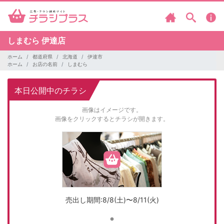
しまむら
伊達店
ホーム
都道府県
北海道
伊達市
ホーム
お店の名前
しまむら
本日公開中のチラシ
画像はイメージです。
画像をクリックするとチラシが開きます。
売出し期間:8/8(土)〜8/11(火)