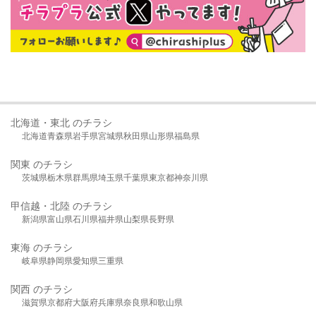
北海道・東北 のチラシ
北海道
青森県
岩手県
宮城県
秋田県
山形県
福島県
関東 のチラシ
茨城県
栃木県
群馬県
埼玉県
千葉県
東京都
神奈川県
甲信越・北陸 のチラシ
新潟県
富山県
石川県
福井県
山梨県
長野県
東海 のチラシ
岐阜県
静岡県
愛知県
三重県
関西 のチラシ
滋賀県
京都府
大阪府
兵庫県
奈良県
和歌山県