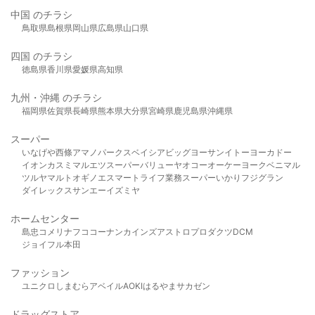
中国 のチラシ
鳥取県
島根県
岡山県
広島県
山口県
四国 のチラシ
徳島県
香川県
愛媛県
高知県
九州・沖縄 のチラシ
福岡県
佐賀県
長崎県
熊本県
大分県
宮崎県
鹿児島県
沖縄県
スーパー
いなげや
西條
アマノパークス
ベイシア
ビッグヨーサン
イトーヨーカドー
イオン
カスミ
マルエツ
スーパーバリュー
ヤオコー
オーケー
ヨークベニマル
ツルヤ
マルト
オギノ
エスマート
ライフ
業務スーパー
いかり
フジグラン
ダイレックス
サンエー
イズミヤ
ホームセンター
島忠
コメリ
ナフコ
コーナン
カインズ
アストロプロダクツ
DCM
ジョイフル本田
ファッション
ユニクロ
しまむら
アベイル
AOKI
はるやま
サカゼン
ドラッグストア