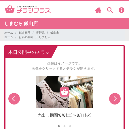
しまむら
飯山店
ホーム
都道府県
長野県
飯山市
ホーム
お店の名前
しまむら
本日公開中のチラシ
画像はイメージです。
画像をクリックするとチラシが開きます。
売出し期間:8/8(土)〜8/11(火)