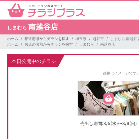
南越谷店
しまむら
ホーム
都道府県からチラシを探す
埼玉県
越谷市
しまむら 南越谷
ホーム
お店の名前からチラシを探す
しまむら
南越谷店
本日公開中のチラシ
画像はイメージです
売出し期間:8/5(水)〜8/9(日)