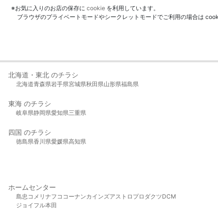
※お気に入りのお店の保存に
cookie
を利用しています。
ブラウザのプライベートモードやシークレットモードでご利用の場合は coo
北海道・東北 のチラシ
北海道
青森県
岩手県
宮城県
秋田県
山形県
福島県
東海 のチラシ
岐阜県
静岡県
愛知県
三重県
四国 のチラシ
徳島県
香川県
愛媛県
高知県
ホームセンター
島忠
コメリ
ナフコ
コーナン
カインズ
アストロプロダクツ
DCM
ジョイフル本田