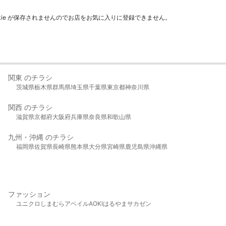
kie が保存されませんのでお店をお気に入りに登録できません。
関東 のチラシ
茨城県
栃木県
群馬県
埼玉県
千葉県
東京都
神奈川県
関西 のチラシ
滋賀県
京都府
大阪府
兵庫県
奈良県
和歌山県
九州・沖縄 のチラシ
福岡県
佐賀県
長崎県
熊本県
大分県
宮崎県
鹿児島県
沖縄県
ファッション
ユニクロ
しまむら
アベイル
AOKI
はるやま
サカゼン