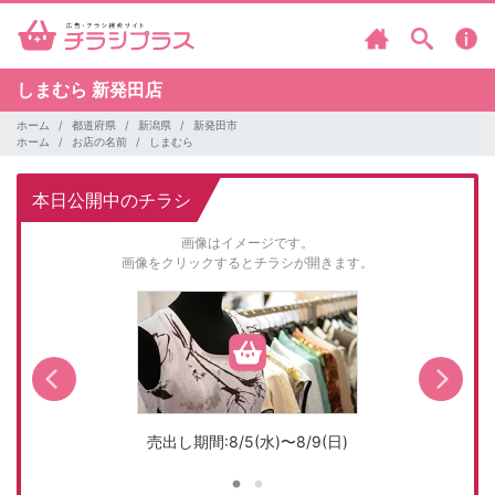
しまむら
新発田店
ホーム
都道府県
新潟県
新発田市
ホーム
お店の名前
しまむら
本日公開中のチラシ
画像はイメージです。
画像をクリックするとチラシが開きます。
売出し期間:8/5(水)〜8/9(日)