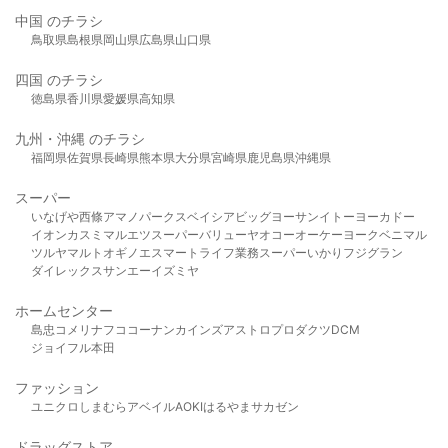
中国 のチラシ
鳥取県
島根県
岡山県
広島県
山口県
四国 のチラシ
徳島県
香川県
愛媛県
高知県
九州・沖縄 のチラシ
福岡県
佐賀県
長崎県
熊本県
大分県
宮崎県
鹿児島県
沖縄県
スーパー
いなげや
西條
アマノパークス
ベイシア
ビッグヨーサン
イトーヨーカドー
イオン
カスミ
マルエツ
スーパーバリュー
ヤオコー
オーケー
ヨークベニマル
ツルヤ
マルト
オギノ
エスマート
ライフ
業務スーパー
いかり
フジグラン
ダイレックス
サンエー
イズミヤ
ホームセンター
島忠
コメリ
ナフコ
コーナン
カインズ
アストロプロダクツ
DCM
ジョイフル本田
ファッション
ユニクロ
しまむら
アベイル
AOKI
はるやま
サカゼン
ドラッグストア