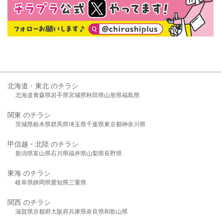
北海道・東北 のチラシ
北海道
青森県
岩手県
宮城県
秋田県
山形県
福島県
関東 のチラシ
茨城県
栃木県
群馬県
埼玉県
千葉県
東京都
神奈川県
甲信越・北陸 のチラシ
新潟県
富山県
石川県
福井県
山梨県
長野県
東海 のチラシ
岐阜県
静岡県
愛知県
三重県
関西 のチラシ
滋賀県
京都府
大阪府
兵庫県
奈良県
和歌山県