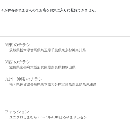
kie が保存されませんのでお店をお気に入りに登録できません。
関東 のチラシ
茨城県
栃木県
群馬県
埼玉県
千葉県
東京都
神奈川県
関西 のチラシ
滋賀県
京都府
大阪府
兵庫県
奈良県
和歌山県
九州・沖縄 のチラシ
福岡県
佐賀県
長崎県
熊本県
大分県
宮崎県
鹿児島県
沖縄県
ファッション
ユニクロ
しまむら
アベイル
AOKI
はるやま
サカゼン