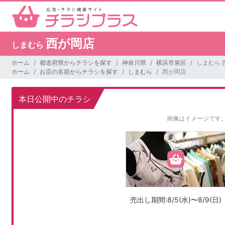
西が岡店
しまむら
ホーム
都道府県からチラシを探す
神奈川県
横浜市泉区
しまむら 
ホーム
お店の名前からチラシを探す
しまむら
西が岡店
本日公開中のチラシ
画像はイメージです
売出し期間:8/5(水)〜8/9(日)