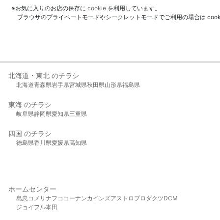
※お気に入りのお店の保存に
cookie
を利用しています。
ブラウザのプライベートモードやシークレットモードでご利用の場合は coo
北海道・東北 のチラシ
北海道
青森県
岩手県
宮城県
秋田県
山形県
福島県
東海 のチラシ
岐阜県
静岡県
愛知県
三重県
四国 のチラシ
徳島県
香川県
愛媛県
高知県
ホームセンター
島忠
コメリ
ナフコ
コーナン
カインズ
アストロプロダクツ
DCM
ジョイフル本田