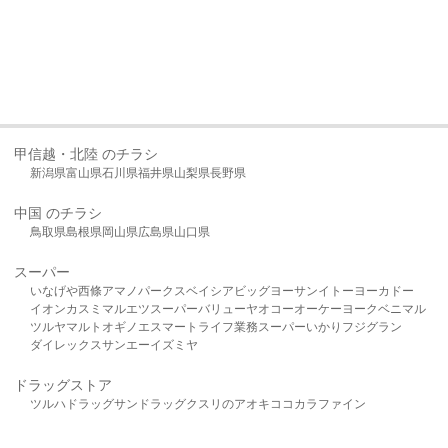
甲信越・北陸 のチラシ
新潟県
富山県
石川県
福井県
山梨県
長野県
中国 のチラシ
鳥取県
島根県
岡山県
広島県
山口県
スーパー
いなげや
西條
アマノパークス
ベイシア
ビッグヨーサン
イトーヨーカドー
イオン
カスミ
マルエツ
スーパーバリュー
ヤオコー
オーケー
ヨークベニマル
ツルヤ
マルト
オギノ
エスマート
ライフ
業務スーパー
いかり
フジグラン
ダイレックス
サンエー
イズミヤ
ドラッグストア
ツルハドラッグ
サンドラッグ
クスリのアオキ
ココカラファイン