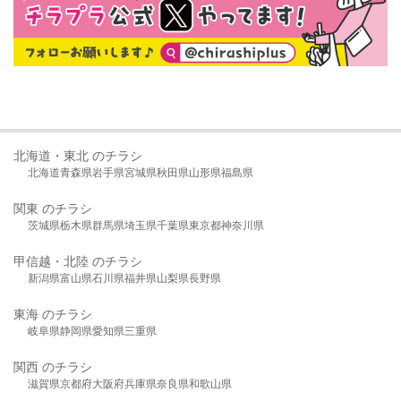
北海道・東北 のチラシ
北海道
青森県
岩手県
宮城県
秋田県
山形県
福島県
関東 のチラシ
茨城県
栃木県
群馬県
埼玉県
千葉県
東京都
神奈川県
甲信越・北陸 のチラシ
新潟県
富山県
石川県
福井県
山梨県
長野県
東海 のチラシ
岐阜県
静岡県
愛知県
三重県
関西 のチラシ
滋賀県
京都府
大阪府
兵庫県
奈良県
和歌山県