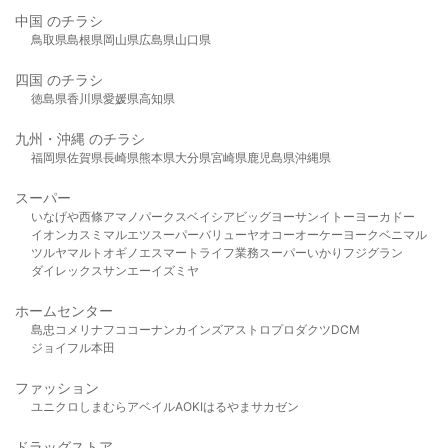
中国 のチラシ
鳥取県
島根県
岡山県
広島県
山口県
四国 のチラシ
徳島県
香川県
愛媛県
高知県
九州・沖縄 のチラシ
福岡県
佐賀県
長崎県
熊本県
大分県
宮崎県
鹿児島県
沖縄県
スーパー
いなげや
西條
アマノパークス
ベイシア
ビッグヨーサン
イトーヨーカドー
イオン
カスミ
マルエツ
スーパーバリュー
ヤオコー
オーケー
ヨークベニマル
ツルヤ
マルト
オギノ
エスマート
ライフ
業務スーパー
いかり
フジグラン
ダイレックス
サンエー
イズミヤ
ホームセンター
島忠
コメリ
ナフコ
コーナン
カインズ
アストロプロダクツ
DCM
ジョイフル本田
ファッション
ユニクロ
しまむら
アベイル
AOKI
はるやま
サカゼン
ドラッグストア