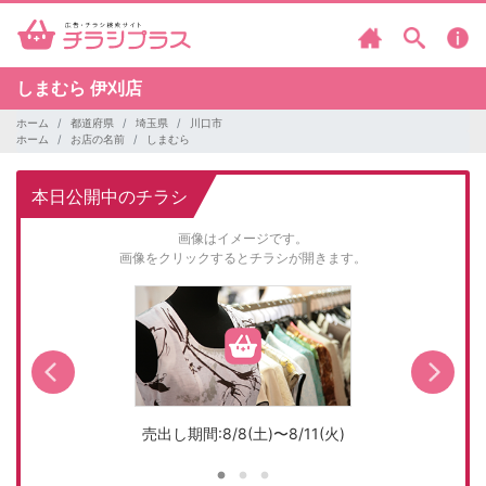
しまむら
伊刈店
ホーム
都道府県
埼玉県
川口市
ホーム
お店の名前
しまむら
本日公開中のチラシ
画像はイメージです。
画像をクリックするとチラシが開きます。
売出し期間:8/8(土)〜8/11(火)