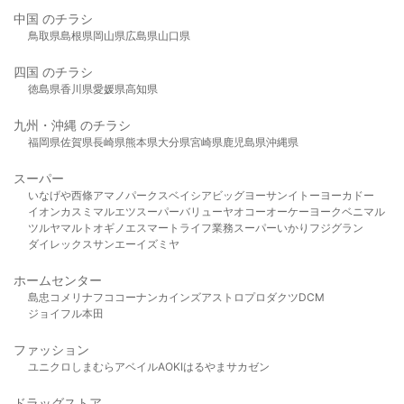
中国 のチラシ
鳥取県
島根県
岡山県
広島県
山口県
四国 のチラシ
徳島県
香川県
愛媛県
高知県
九州・沖縄 のチラシ
福岡県
佐賀県
長崎県
熊本県
大分県
宮崎県
鹿児島県
沖縄県
スーパー
いなげや
西條
アマノパークス
ベイシア
ビッグヨーサン
イトーヨーカドー
イオン
カスミ
マルエツ
スーパーバリュー
ヤオコー
オーケー
ヨークベニマル
ツルヤ
マルト
オギノ
エスマート
ライフ
業務スーパー
いかり
フジグラン
ダイレックス
サンエー
イズミヤ
ホームセンター
島忠
コメリ
ナフコ
コーナン
カインズ
アストロプロダクツ
DCM
ジョイフル本田
ファッション
ユニクロ
しまむら
アベイル
AOKI
はるやま
サカゼン
ドラッグストア