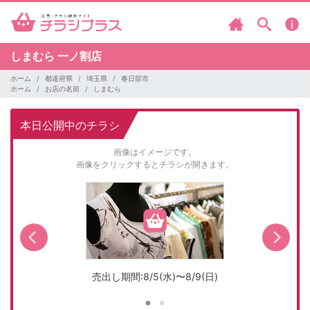
しまむら
一ノ割店
ホーム
都道府県
埼玉県
春日部市
ホーム
お店の名前
しまむら
本日公開中のチラシ
画像はイメージです。
画像をクリックするとチラシが開きます。
売出し期間:8/5(水)〜8/9(日)