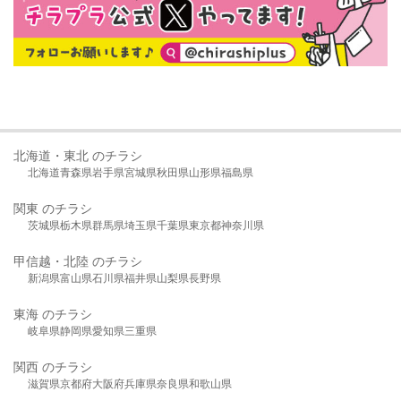
北海道・東北 のチラシ
北海道
青森県
岩手県
宮城県
秋田県
山形県
福島県
関東 のチラシ
茨城県
栃木県
群馬県
埼玉県
千葉県
東京都
神奈川県
甲信越・北陸 のチラシ
新潟県
富山県
石川県
福井県
山梨県
長野県
東海 のチラシ
岐阜県
静岡県
愛知県
三重県
関西 のチラシ
滋賀県
京都府
大阪府
兵庫県
奈良県
和歌山県