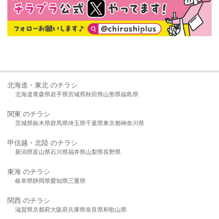
北海道・東北 のチラシ
北海道
青森県
岩手県
宮城県
秋田県
山形県
福島県
関東 のチラシ
茨城県
栃木県
群馬県
埼玉県
千葉県
東京都
神奈川県
甲信越・北陸 のチラシ
新潟県
富山県
石川県
福井県
山梨県
長野県
東海 のチラシ
岐阜県
静岡県
愛知県
三重県
関西 のチラシ
滋賀県
京都府
大阪府
兵庫県
奈良県
和歌山県