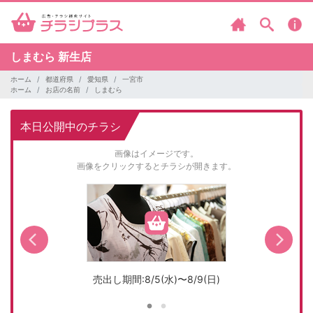
しまむら
新生店
ホーム
都道府県
愛知県
一宮市
ホーム
お店の名前
しまむら
本日公開中のチラシ
画像はイメージです。
画像をクリックするとチラシが開きます。
売出し期間:8/5(水)〜8/9(日)