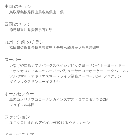
中国 のチラシ
鳥取県
島根県
岡山県
広島県
山口県
四国 のチラシ
徳島県
香川県
愛媛県
高知県
九州・沖縄 のチラシ
福岡県
佐賀県
長崎県
熊本県
大分県
宮崎県
鹿児島県
沖縄県
スーパー
いなげや
西條
アマノパークス
ベイシア
ビッグヨーサン
イトーヨーカドー
イオン
カスミ
マルエツ
スーパーバリュー
ヤオコー
オーケー
ヨークベニマル
ツルヤ
マルト
オギノ
エスマート
ライフ
業務スーパー
いかり
フジグラン
ダイレックス
サンエー
イズミヤ
ホームセンター
島忠
コメリ
ナフコ
コーナン
カインズ
アストロプロダクツ
DCM
ジョイフル本田
ファッション
ユニクロ
しまむら
アベイル
AOKI
はるやま
サカゼン
ドラッグストア