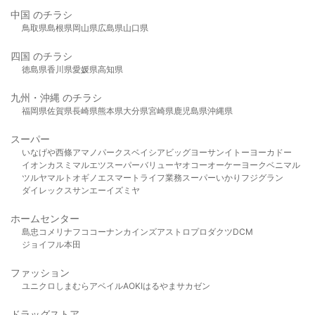
中国 のチラシ
鳥取県
島根県
岡山県
広島県
山口県
四国 のチラシ
徳島県
香川県
愛媛県
高知県
九州・沖縄 のチラシ
福岡県
佐賀県
長崎県
熊本県
大分県
宮崎県
鹿児島県
沖縄県
スーパー
いなげや
西條
アマノパークス
ベイシア
ビッグヨーサン
イトーヨーカドー
イオン
カスミ
マルエツ
スーパーバリュー
ヤオコー
オーケー
ヨークベニマル
ツルヤ
マルト
オギノ
エスマート
ライフ
業務スーパー
いかり
フジグラン
ダイレックス
サンエー
イズミヤ
ホームセンター
島忠
コメリ
ナフコ
コーナン
カインズ
アストロプロダクツ
DCM
ジョイフル本田
ファッション
ユニクロ
しまむら
アベイル
AOKI
はるやま
サカゼン
ドラッグストア