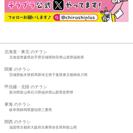
北海道・東北 のチラシ
北海道
青森県
岩手県
宮城県
秋田県
山形県
福島県
関東 のチラシ
茨城県
栃木県
群馬県
埼玉県
千葉県
東京都
神奈川県
甲信越・北陸 のチラシ
新潟県
富山県
石川県
福井県
山梨県
長野県
東海 のチラシ
岐阜県
静岡県
愛知県
三重県
関西 のチラシ
滋賀県
京都府
大阪府
兵庫県
奈良県
和歌山県