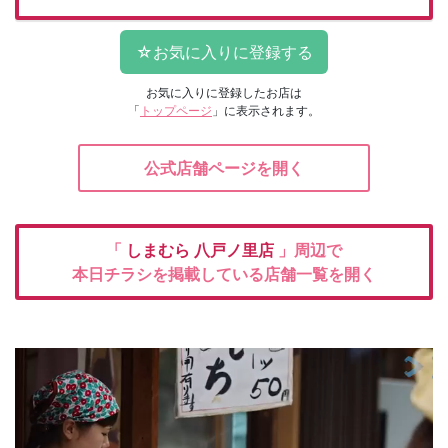
お気に入りに登録したお店は
「
トップページ
」に表示されます。
公式店舗ページを開く
「
しまむら
八戸ノ里店
」周辺で
本日チラシを掲載している店舗一覧を開く