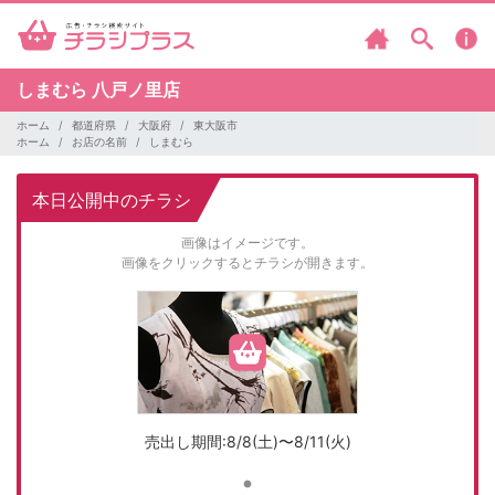
しまむら
八戸ノ里店
ホーム
都道府県
大阪府
東大阪市
ホーム
お店の名前
しまむら
本日公開中のチラシ
画像はイメージです。
画像をクリックするとチラシが開きます。
売出し期間:8/8(土)〜8/11(火)