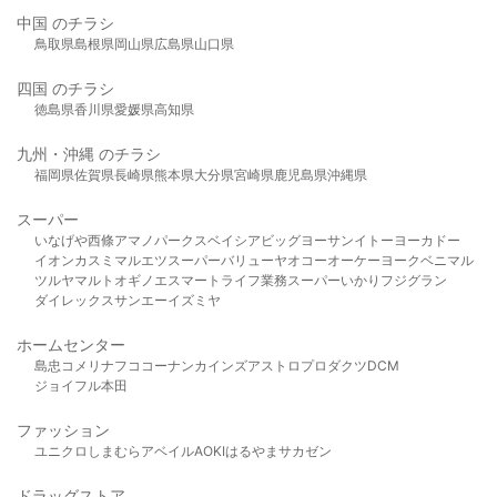
中国 のチラシ
鳥取県
島根県
岡山県
広島県
山口県
四国 のチラシ
徳島県
香川県
愛媛県
高知県
九州・沖縄 のチラシ
福岡県
佐賀県
長崎県
熊本県
大分県
宮崎県
鹿児島県
沖縄県
スーパー
いなげや
西條
アマノパークス
ベイシア
ビッグヨーサン
イトーヨーカドー
イオン
カスミ
マルエツ
スーパーバリュー
ヤオコー
オーケー
ヨークベニマル
ツルヤ
マルト
オギノ
エスマート
ライフ
業務スーパー
いかり
フジグラン
ダイレックス
サンエー
イズミヤ
ホームセンター
島忠
コメリ
ナフコ
コーナン
カインズ
アストロプロダクツ
DCM
ジョイフル本田
ファッション
ユニクロ
しまむら
アベイル
AOKI
はるやま
サカゼン
ドラッグストア