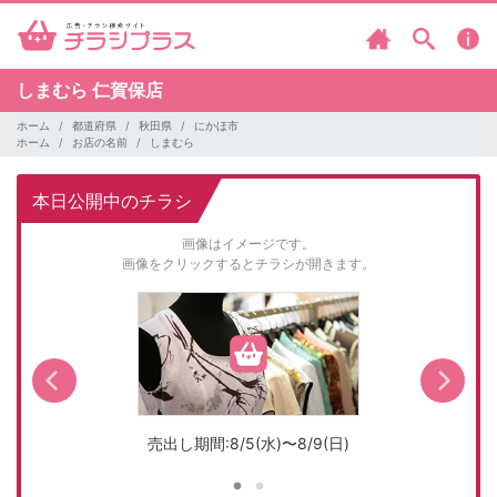
しまむら
仁賀保店
ホーム
都道府県
秋田県
にかほ市
ホーム
お店の名前
しまむら
本日公開中のチラシ
画像はイメージです。
画像をクリックするとチラシが開きます。
売出し期間:8/5(水)〜8/9(日)