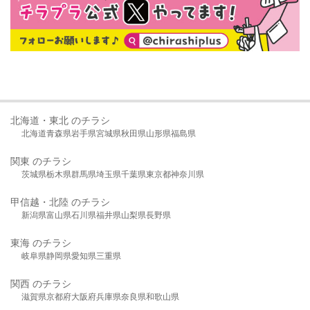
北海道・東北 のチラシ
北海道
青森県
岩手県
宮城県
秋田県
山形県
福島県
関東 のチラシ
茨城県
栃木県
群馬県
埼玉県
千葉県
東京都
神奈川県
甲信越・北陸 のチラシ
新潟県
富山県
石川県
福井県
山梨県
長野県
東海 のチラシ
岐阜県
静岡県
愛知県
三重県
関西 のチラシ
滋賀県
京都府
大阪府
兵庫県
奈良県
和歌山県