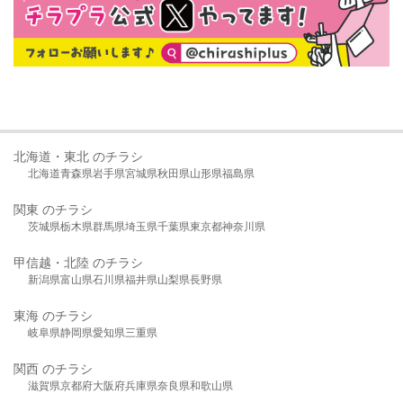
北海道・東北 のチラシ
北海道
青森県
岩手県
宮城県
秋田県
山形県
福島県
関東 のチラシ
茨城県
栃木県
群馬県
埼玉県
千葉県
東京都
神奈川県
甲信越・北陸 のチラシ
新潟県
富山県
石川県
福井県
山梨県
長野県
東海 のチラシ
岐阜県
静岡県
愛知県
三重県
関西 のチラシ
滋賀県
京都府
大阪府
兵庫県
奈良県
和歌山県