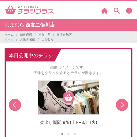
しまむら
西友二俣川店
ホーム
都道府県
神奈川県
横浜市旭区
ホーム
お店の名前
しまむら
本日公開中のチラシ
画像はイメージです。
画像をクリックするとチラシが開きます。
売出し期間:8/8(土)〜8/11(火)