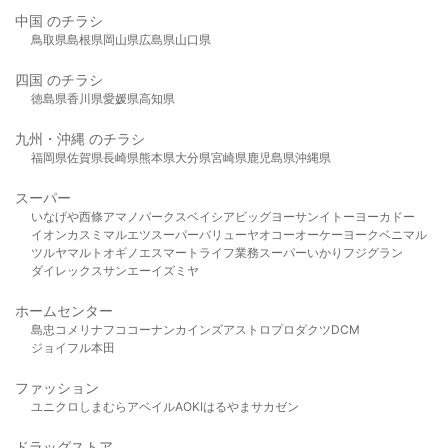
中国 のチラシ
鳥取県
島根県
岡山県
広島県
山口県
四国 のチラシ
徳島県
香川県
愛媛県
高知県
九州・沖縄 のチラシ
福岡県
佐賀県
長崎県
熊本県
大分県
宮崎県
鹿児島県
沖縄県
スーパー
いなげや
西條
アマノパークス
ベイシア
ビッグヨーサン
イトーヨーカドー
イオン
カスミ
マルエツ
スーパーバリュー
ヤオコー
オーケー
ヨークベニマル
ツルヤ
マルト
オギノ
エスマート
ライフ
業務スーパー
いかり
フジグラン
ダイレックス
サンエー
イズミヤ
ホームセンター
島忠
コメリ
ナフコ
コーナン
カインズ
アストロプロダクツ
DCM
ジョイフル本田
ファッション
ユニクロ
しまむら
アベイル
AOKI
はるやま
サカゼン
ドラッグストア