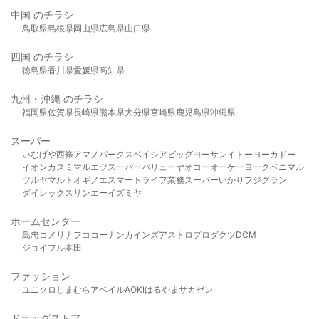
中国 のチラシ
鳥取県
島根県
岡山県
広島県
山口県
四国 のチラシ
徳島県
香川県
愛媛県
高知県
九州・沖縄 のチラシ
福岡県
佐賀県
長崎県
熊本県
大分県
宮崎県
鹿児島県
沖縄県
スーパー
いなげや
西條
アマノパークス
ベイシア
ビッグヨーサン
イトーヨーカドー
イオン
カスミ
マルエツ
スーパーバリュー
ヤオコー
オーケー
ヨークベニマル
ツルヤ
マルト
オギノ
エスマート
ライフ
業務スーパー
いかり
フジグラン
ダイレックス
サンエー
イズミヤ
ホームセンター
島忠
コメリ
ナフコ
コーナン
カインズ
アストロプロダクツ
DCM
ジョイフル本田
ファッション
ユニクロ
しまむら
アベイル
AOKI
はるやま
サカゼン
ドラッグストア