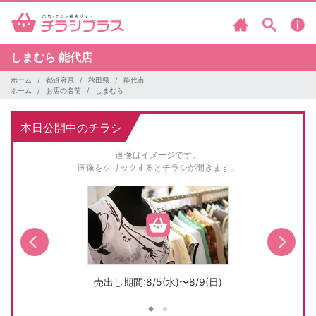
しまむら
能代店
ホーム
都道府県
秋田県
能代市
ホーム
お店の名前
しまむら
本日公開中のチラシ
画像はイメージです。
画像をクリックするとチラシが開きます。
売出し期間:8/5(水)〜8/9(日)