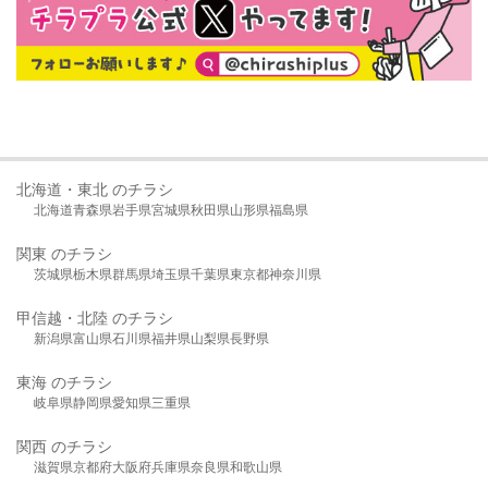
北海道・東北 のチラシ
北海道
青森県
岩手県
宮城県
秋田県
山形県
福島県
関東 のチラシ
茨城県
栃木県
群馬県
埼玉県
千葉県
東京都
神奈川県
甲信越・北陸 のチラシ
新潟県
富山県
石川県
福井県
山梨県
長野県
東海 のチラシ
岐阜県
静岡県
愛知県
三重県
関西 のチラシ
滋賀県
京都府
大阪府
兵庫県
奈良県
和歌山県