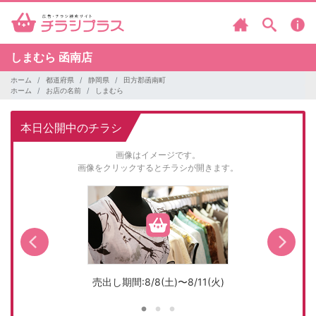
しまむら
函南店
ホーム
都道府県
静岡県
田方郡函南町
ホーム
お店の名前
しまむら
本日公開中のチラシ
画像はイメージです。
画像をクリックするとチラシが開きます。
売出し期間:8/8(土)〜8/11(火)