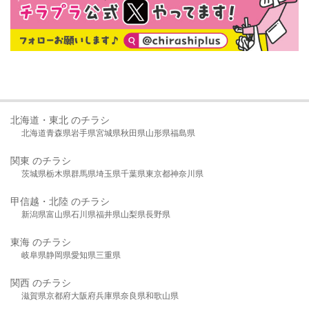
北海道・東北 のチラシ
北海道
青森県
岩手県
宮城県
秋田県
山形県
福島県
関東 のチラシ
茨城県
栃木県
群馬県
埼玉県
千葉県
東京都
神奈川県
甲信越・北陸 のチラシ
新潟県
富山県
石川県
福井県
山梨県
長野県
東海 のチラシ
岐阜県
静岡県
愛知県
三重県
関西 のチラシ
滋賀県
京都府
大阪府
兵庫県
奈良県
和歌山県