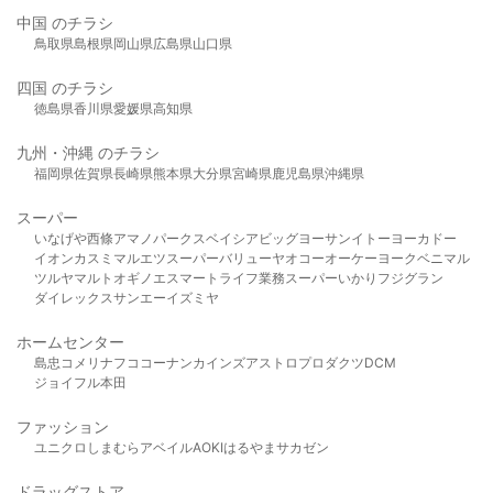
中国 のチラシ
鳥取県
島根県
岡山県
広島県
山口県
四国 のチラシ
徳島県
香川県
愛媛県
高知県
九州・沖縄 のチラシ
福岡県
佐賀県
長崎県
熊本県
大分県
宮崎県
鹿児島県
沖縄県
スーパー
いなげや
西條
アマノパークス
ベイシア
ビッグヨーサン
イトーヨーカドー
イオン
カスミ
マルエツ
スーパーバリュー
ヤオコー
オーケー
ヨークベニマル
ツルヤ
マルト
オギノ
エスマート
ライフ
業務スーパー
いかり
フジグラン
ダイレックス
サンエー
イズミヤ
ホームセンター
島忠
コメリ
ナフコ
コーナン
カインズ
アストロプロダクツ
DCM
ジョイフル本田
ファッション
ユニクロ
しまむら
アベイル
AOKI
はるやま
サカゼン
ドラッグストア