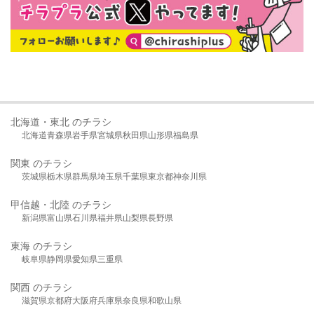
北海道・東北 のチラシ
北海道
青森県
岩手県
宮城県
秋田県
山形県
福島県
関東 のチラシ
茨城県
栃木県
群馬県
埼玉県
千葉県
東京都
神奈川県
甲信越・北陸 のチラシ
新潟県
富山県
石川県
福井県
山梨県
長野県
東海 のチラシ
岐阜県
静岡県
愛知県
三重県
関西 のチラシ
滋賀県
京都府
大阪府
兵庫県
奈良県
和歌山県