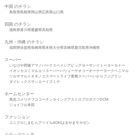
中国 のチラシ
鳥取県
島根県
岡山県
広島県
山口県
四国 のチラシ
徳島県
香川県
愛媛県
高知県
九州・沖縄 のチラシ
福岡県
佐賀県
長崎県
熊本県
大分県
宮崎県
鹿児島県
沖縄県
スーパー
いなげや
西條
アマノパークス
ベイシア
ビッグヨーサン
イトーヨーカドー
イオン
カスミ
マルエツ
スーパーバリュー
ヤオコー
オーケー
ヨークベニマル
ツルヤ
マルト
オギノ
エスマート
ライフ
業務スーパー
いかり
フジグラン
ダイレックス
サンエー
イズミヤ
ホームセンター
島忠
コメリ
ナフコ
コーナン
カインズ
アストロプロダクツ
DCM
ジョイフル本田
ファッション
ユニクロ
しまむら
アベイル
AOKI
はるやま
サカゼン
ドラッグストア