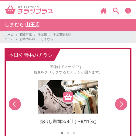
しまむら
山王店
ホーム
都道府県
千葉県
千葉市稲毛区
ホーム
お店の名前
しまむら
本日公開中のチラシ
画像はイメージです。
画像をクリックするとチラシが開きます。
売出し期間:8/8(土)〜8/11(火)