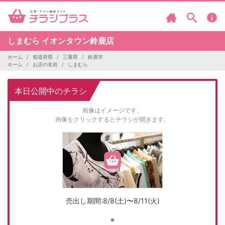
しまむら
イオンタウン鈴鹿店
ホーム
都道府県
三重県
鈴鹿市
ホーム
お店の名前
しまむら
本日公開中のチラシ
画像はイメージです。
画像をクリックするとチラシが開きます。
売出し期間:8/8(土)〜8/11(火)