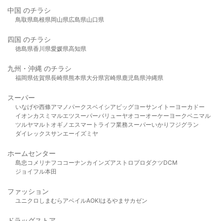
中国 のチラシ
鳥取県
島根県
岡山県
広島県
山口県
四国 のチラシ
徳島県
香川県
愛媛県
高知県
九州・沖縄 のチラシ
福岡県
佐賀県
長崎県
熊本県
大分県
宮崎県
鹿児島県
沖縄県
スーパー
いなげや
西條
アマノパークス
ベイシア
ビッグヨーサン
イトーヨーカドー
イオン
カスミ
マルエツ
スーパーバリュー
ヤオコー
オーケー
ヨークベニマル
ツルヤ
マルト
オギノ
エスマート
ライフ
業務スーパー
いかり
フジグラン
ダイレックス
サンエー
イズミヤ
ホームセンター
島忠
コメリ
ナフコ
コーナン
カインズ
アストロプロダクツ
DCM
ジョイフル本田
ファッション
ユニクロ
しまむら
アベイル
AOKI
はるやま
サカゼン
ドラッグストア