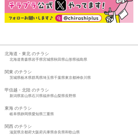
北海道・東北 のチラシ
北海道
青森県
岩手県
宮城県
秋田県
山形県
福島県
関東 のチラシ
茨城県
栃木県
群馬県
埼玉県
千葉県
東京都
神奈川県
甲信越・北陸 のチラシ
新潟県
富山県
石川県
福井県
山梨県
長野県
東海 のチラシ
岐阜県
静岡県
愛知県
三重県
関西 のチラシ
滋賀県
京都府
大阪府
兵庫県
奈良県
和歌山県